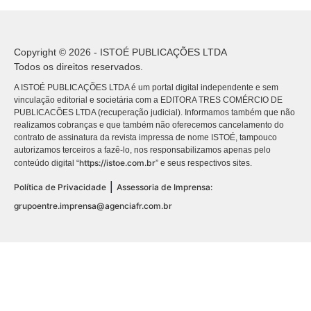
Copyright © 2026 - ISTOÉ PUBLICAÇÕES LTDA
Todos os direitos reservados.
A ISTOÉ PUBLICAÇÕES LTDA é um portal digital independente e sem
vinculação editorial e societária com a EDITORA TRES COMÉRCIO DE
PUBLICACÕES LTDA (recuperação judicial). Informamos também que não
realizamos cobranças e que também não oferecemos cancelamento do
contrato de assinatura da revista impressa de nome ISTOÉ, tampouco
autorizamos terceiros a fazê-lo, nos responsabilizamos apenas pelo
https://istoe.com.br
conteúdo digital “
” e seus respectivos sites.
|
Política de Privacidade
Assessoria de Imprensa:
grupoentre.imprensa@agenciafr.com.br