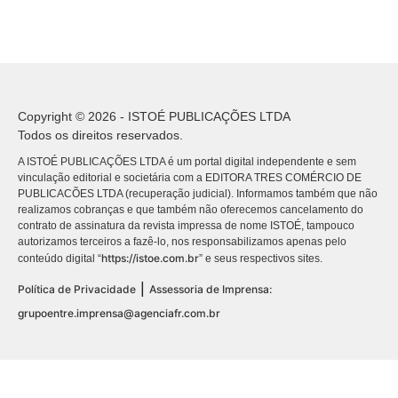
Copyright © 2026 - ISTOÉ PUBLICAÇÕES LTDA
Todos os direitos reservados.
A ISTOÉ PUBLICAÇÕES LTDA é um portal digital independente e sem
vinculação editorial e societária com a EDITORA TRES COMÉRCIO DE
PUBLICACÕES LTDA (recuperação judicial). Informamos também que não
realizamos cobranças e que também não oferecemos cancelamento do
contrato de assinatura da revista impressa de nome ISTOÉ, tampouco
autorizamos terceiros a fazê-lo, nos responsabilizamos apenas pelo
https://istoe.com.br
conteúdo digital “
” e seus respectivos sites.
|
Política de Privacidade
Assessoria de Imprensa:
grupoentre.imprensa@agenciafr.com.br