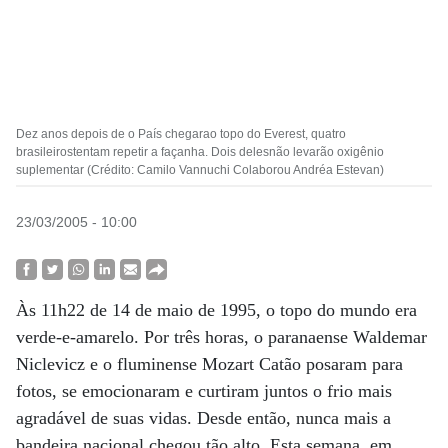
Dez anos depois de o País chegarao topo do Everest, quatro
brasileirostentam repetir a façanha. Dois delesnão levarão oxigênio
suplementar (Crédito: Camilo Vannuchi Colaborou Andréa Estevan)
23/03/2005 - 10:00
Às 11h22 de 14 de maio de 1995, o topo do mundo era
verde-e-amarelo. Por três horas, o paranaense Waldemar
Niclevicz e o fluminense Mozart Catão posaram para
fotos, se emocionaram e curtiram juntos o frio mais
agradável de suas vidas. Desde então, nunca mais a
bandeira nacional chegou tão alto. Esta semana, em