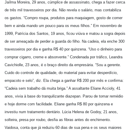
Jaílma Moreira, 29 anos, cúmplice de assassinato, chega a fazer cerca
de três mil travesseiros por dia. Não revela o salário, mas contabiliza
os gastos. “Compro roupa, produtos para maquiagem, gosto de comer
bem e ainda mando um pouco para os meus filhos.” Em novembro de
1999, Patrícia dos Santos, 19 anos, ficou viúva e matou a sogra depois
de ser ameaçada de perder a guarda do filho. Na cadeia, ela enche 300
travesseiros por dia e ganha R$ 40 por quinzena. “Uso o dinheiro para
comprar cigarro, creme e absorvente.” Condenada por tráfico, Leandra
Cavichiolle, 23 anos, é o braço direito da empresária. “Sou a gerente.
Cuido do controle de qualidade, do material para evitar desperdício,
empacoto e selo”, diz. Ela chega a ganhar R$ 200 por mês e confirma:
“Cadeia sem trabalho dá muita briga.” A assaltante Eliane Accioly, 41
anos, vivia à base do tranquilizante diazepan. Parou de tomar remédio
e hoje dorme com facilidade. Eliane ganha R$ 80 por quinzena e
investiu num tratamento dentário. Lúcia Helena de Godoy, 21 anos,
solteira, presa por roubo, desfia as fibras antes do enchimento.
Vaidosa, conta que já reduziu 60 dias de sua pena e os seus maiores