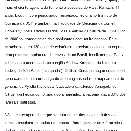
mais eficiente agência de fomento à pesquisa do País. Reinach, 44
anos, bioquímico e pesquisador respeitado, leciona no Instituto de
Química da USP e também na Faculdade de Medicina da Cornell
University, nos Estados Unidos. Mas a edição da Nature de 13 de julho
de 2000 foi tratada pelos dois assinantes com muito carinho. Pela
primeira vez em 130 anos de existência, a revista dedicou sua capa a
uma pesquisa totalmente desenvolvida no Brasil, idealizada por Perez
e Reinach e coordenada pelo inglês Andrew Simpson, do Instituto
Ludwig de São Paulo (leia quadro). O título Citrus pathogen sequenced
abriu caminho para um artigo de sete páginas sobre o mapeamento do
genoma da Xylella fastidiosa. Causadora da Clorose Variegada de
Citrus, conhecida como praga do amarelinho, a bactéria ataca 30% dos
laranjais paulistas.
Não seria exagero dizer que se trata de um dos maiores feitos da
ciência brasileira em todos os tempos. Para organizar as 5,4 milhões
de letras do código e sequenciar os 2,7 milhões de pares de bases