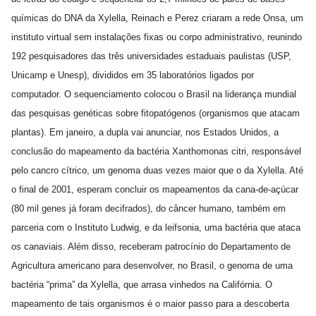
químicas do DNA da Xylella, Reinach e Perez criaram a rede Onsa, um
instituto virtual sem instalações fixas ou corpo administrativo, reunindo
192 pesquisadores das três universidades estaduais paulistas (USP,
Unicamp e Unesp), divididos em 35 laboratórios ligados por
computador. O sequenciamento colocou o Brasil na liderança mundial
das pesquisas genéticas sobre fitopatógenos (organismos que atacam
plantas). Em janeiro, a dupla vai anunciar, nos Estados Unidos, a
conclusão do mapeamento da bactéria Xanthomonas citri, responsável
pelo cancro cítrico, um genoma duas vezes maior que o da Xylella. Até
o final de 2001, esperam concluir os mapeamentos da cana-de-açúcar
(80 mil genes já foram decifrados), do câncer humano, também em
parceria com o Instituto Ludwig, e da leifsonia, uma bactéria que ataca
os canaviais. Além disso, receberam patrocínio do Departamento de
Agricultura americano para desenvolver, no Brasil, o genoma de uma
bactéria “prima” da Xylella, que arrasa vinhedos na Califórnia. O
mapeamento de tais organismos é o maior passo para a descoberta