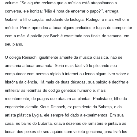
volume. “Se alguém reclama que a música está atrapalhando a
conversa, ele ironiza: ‘Não é hora de encerrar o papo?’”, entrega
Gabriel, o filho caçula, estudante de biologia. Rodrigo, o mais velho, é
médico. Perez aprendeu a tocar alguns prelúdios e fugas do compositor
com a mãe. A paixão por Bach é exercitada nos finais de semana, em
seu piano.
O colega Reinach, igualmente amante da música clássica, não se
arriscaria a tocar uma nota. Seria mais fácil vê-lo pilotando seu
computador com acesso rápido à internet ou lendo algum livro sobre a
história da ciência. Há mais de duas décadas, sua paixão é decifrar e
enfileirar as letrinhas do código genético humano e, mais
recentemente, de pragas que atacam as plantas. Paulistano, filho do
engenheiro alemão Klaus Reinach, ex-presidente da Sabesp, e da
artista plástica Lygia, ele sempre foi dado a experimentos. Em sua
casa, no bairro do Butantã, criava dezenas de ramsters e pintava as
bocas dos peixes de seu aquário com violeta genciana, para livrá-los