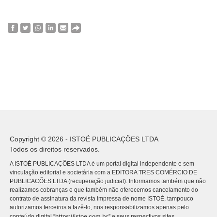
Copyright © 2026 - ISTOÉ PUBLICAÇÕES LTDA
Todos os direitos reservados.
A ISTOÉ PUBLICAÇÕES LTDA é um portal digital independente e sem
vinculação editorial e societária com a EDITORA TRES COMÉRCIO DE
PUBLICACÕES LTDA (recuperação judicial). Informamos também que não
realizamos cobranças e que também não oferecemos cancelamento do
contrato de assinatura da revista impressa de nome ISTOÉ, tampouco
autorizamos terceiros a fazê-lo, nos responsabilizamos apenas pelo
https://istoe.com.br
conteúdo digital “
” e seus respectivos sites.