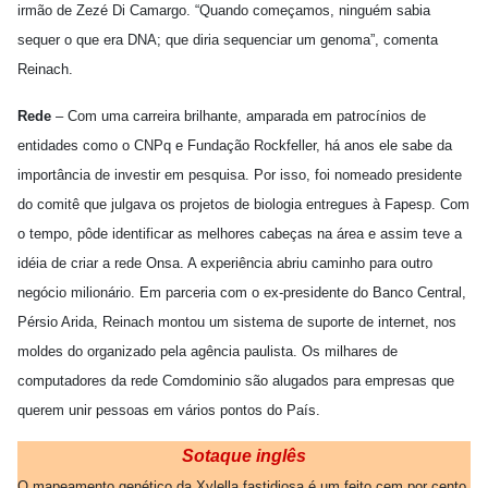
irmão de Zezé Di Camargo. “Quando começamos, ninguém sabia
sequer o que era DNA; que diria sequenciar um genoma”, comenta
Reinach.
Rede
– Com uma carreira brilhante, amparada em patrocínios de
entidades como o CNPq e Fundação Rockfeller, há anos ele sabe da
importância de investir em pesquisa. Por isso, foi nomeado presidente
do comitê que julgava os projetos de biologia entregues à Fapesp. Com
o tempo, pôde identificar as melhores cabeças na área e assim teve a
idéia de criar a rede Onsa. A experiência abriu caminho para outro
negócio milionário. Em parceria com o ex-presidente do Banco Central,
Pérsio Arida, Reinach montou um sistema de suporte de internet, nos
moldes do organizado pela agência paulista. Os milhares de
computadores da rede Comdominio são alugados para empresas que
querem unir pessoas em vários pontos do País.
Sotaque inglês
O mapeamento genético da Xylella fastidiosa é um feito cem por cento