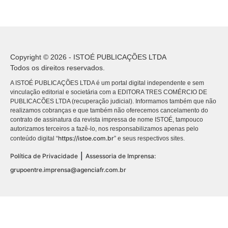
Copyright © 2026 - ISTOÉ PUBLICAÇÕES LTDA
Todos os direitos reservados.
A ISTOÉ PUBLICAÇÕES LTDA é um portal digital independente e sem
vinculação editorial e societária com a EDITORA TRES COMÉRCIO DE
PUBLICACÕES LTDA (recuperação judicial). Informamos também que não
realizamos cobranças e que também não oferecemos cancelamento do
contrato de assinatura da revista impressa de nome ISTOÉ, tampouco
autorizamos terceiros a fazê-lo, nos responsabilizamos apenas pelo
https://istoe.com.br
conteúdo digital “
” e seus respectivos sites.
|
Política de Privacidade
Assessoria de Imprensa:
grupoentre.imprensa@agenciafr.com.br