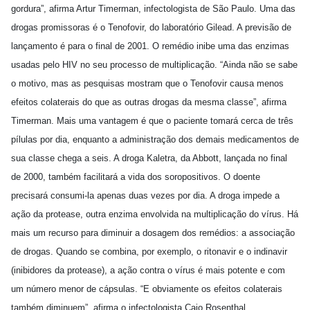
gordura”, afirma Artur Timerman, infectologista de São Paulo. Uma das
drogas promissoras é o Tenofovir, do laboratório Gilead. A previsão de
lançamento é para o final de 2001. O remédio inibe uma das enzimas
usadas pelo HIV no seu processo de multiplicação. “Ainda não se sabe
o motivo, mas as pesquisas mostram que o Tenofovir causa menos
efeitos colaterais do que as outras drogas da mesma classe”, afirma
Timerman. Mais uma vantagem é que o paciente tomará cerca de três
pílulas por dia, enquanto a administração dos demais medicamentos de
sua classe chega a seis. A droga Kaletra, da Abbott, lançada no final
de 2000, também facilitará a vida dos soropositivos. O doente
precisará consumi-la apenas duas vezes por dia. A droga impede a
ação da protease, outra enzima envolvida na multiplicação do vírus. Há
mais um recurso para diminuir a dosagem dos remédios: a associação
de drogas. Quando se combina, por exemplo, o ritonavir e o indinavir
(inibidores da protease), a ação contra o vírus é mais potente e com
um número menor de cápsulas. “E obviamente os efeitos colaterais
também diminuem”, afirma o infectologista Caio Rosenthal.