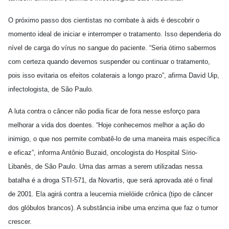
O próximo passo dos cientistas no combate à aids é descobrir o
momento ideal de iniciar e interromper o tratamento. Isso dependeria do
nível de carga do vírus no sangue do paciente. “Seria ótimo sabermos
com certeza quando devemos suspender ou continuar o tratamento,
pois isso evitaria os efeitos colaterais a longo prazo”, afirma David Uip,
infectologista, de São Paulo.
A luta contra o câncer não podia ficar de fora nesse esforço para
melhorar a vida dos doentes. “Hoje conhecemos melhor a ação do
inimigo, o que nos permite combatê-lo de uma maneira mais específica
e eficaz”, informa Antônio Buzaid, oncologista do Hospital Sírio-
Libanês, de São Paulo. Uma das armas a serem utilizadas nessa
batalha é a droga STI-571, da Novartis, que será aprovada até o final
de 2001. Ela agirá contra a leucemia mielóide crônica (tipo de câncer
dos glóbulos brancos). A substância inibe uma enzima que faz o tumor
crescer.