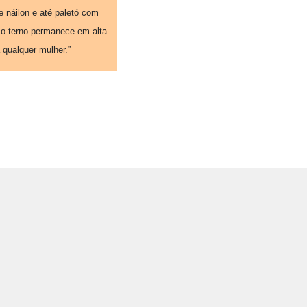
e náilon e até paletó com
 o terno permanece em alta
 qualquer mulher.”