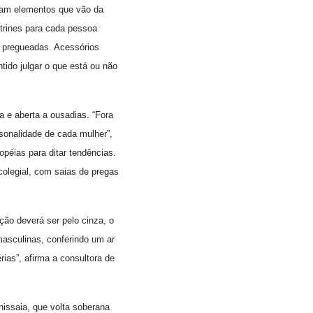
aram elementos que vão da
itrines para cada pessoa
s pregueadas. Acessórios
tido julgar o que está ou não
a e aberta a ousadias. “Fora
sonalidade de cada mulher”,
péias para ditar tendências.
colegial, com saias de pregas
pção deverá ser pelo cinza, o
masculinas, conferindo um ar
ias”, afirma a consultora de
nissaia, que volta soberana