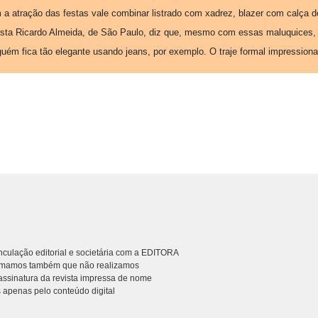
m a atração das festas vale combinar listrado com xadrez, blazer com calça d
ilista Ricardo Almeida, de São Paulo, diz que, mesmo com essas maluquices,
guém fica tão elegante usando jeans, por exemplo. O traje formal impressiona
culação editorial e societária com a EDITORA
rmamos também que não realizamos
ssinatura da revista impressa de nome
 apenas pelo conteúdo digital