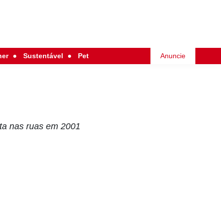
her
Sustentável
Pet
Anuncie
sta nas ruas em 2001