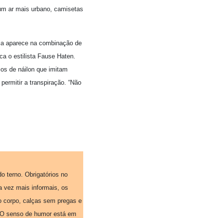
 um ar mais urbano, camisetas
gia aparece na combinação de
ca o estilista Fause Haten.
ios de náilon que imitam
permitir a transpiração. “Não
o terno. Obrigatórios no
 vez mais informais, os
o corpo, calças sem pregas e
. O senso de humor está em