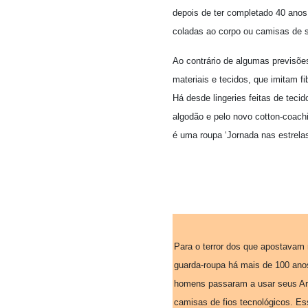
depois de ter completado 40 anos
coladas ao corpo ou camisas de s
Ao contrário de algumas previsõe
materiais e tecidos, que imitam f
Há desde lingeries feitas de teci
algodão e pelo novo cotton-coachi
é uma roupa ‘Jornada nas estrela
Para o terror dos que apostavam n
guarda-roupa há mais de 100 ano
homens passaram a usar seus Arma
camisas de fios tecnológicos. E