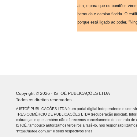
alta, e para que os bonitões vire
bermuda e camisa florida. O est
porque está ligado ao poder. “Nin
Copyright © 2026 - ISTOÉ PUBLICAÇÕES LTDA
Todos os direitos reservados.
A ISTOÉ PUBLICAÇÕES LTDA é um portal digital independente e sem vin
TRES COMÉRCIO DE PUBLICACÕES LTDA (recuperação judicial). Info
cobranças e que também não oferecemos cancelamento do contrato de a
ISTOÉ, tampouco autorizamos terceiros a fazê-lo, nos responsabilizamos
https://istoe.com.br
“
” e seus respectivos sites.