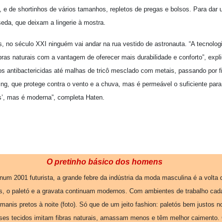
, e de shortinhos de vários tamanhos, repletos de pregas e bolsos. Para dar
eda, que deixam a lingerie à mostra.
s, no século XXI ninguém vai andar na rua vestido de astronauta. “A tecnolo
ibras naturais com a vantagem de oferecer mais durabilidade e conforto”, expli
dos antibactericidas até malhas de tricô mesclado com metais, passando por f
ng, que protege contra o vento e a chuva, mas é permeável o suficiente para 
s’, mas é moderna”, completa Haten.
O pretinho básico dos homens
um 2001 futurista, a grande febre da indústria da moda masculina é a volta d
s, o paletó e a gravata continuam modernos. Com ambientes de trabalho cada
nis pretos à noite (foto). Só que de um jeito fashion: paletós bem justos n
sses tecidos imitam fibras naturais, amassam menos e têm melhor caimento