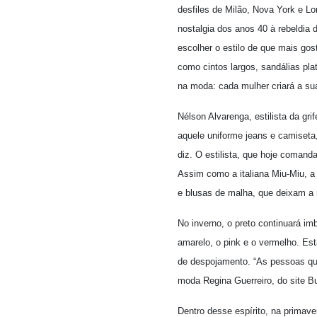
desfiles de Milão, Nova York e L
nostalgia dos anos 40 à rebeldia
escolher o estilo de que mais go
como cintos largos, sandálias pla
na moda: cada mulher criará a su
Nélson Alvarenga, estilista da gr
aquele uniforme jeans e camiseta
diz. O estilista, que hoje coman
Assim como a italiana Miu-Miu, a
e blusas de malha, que deixam a
No inverno, o preto continuará im
amarelo, o pink e o vermelho. Est
de despojamento. “As pessoas quer
moda Regina Guerreiro, do site Bu
Dentro desse espírito, na primave