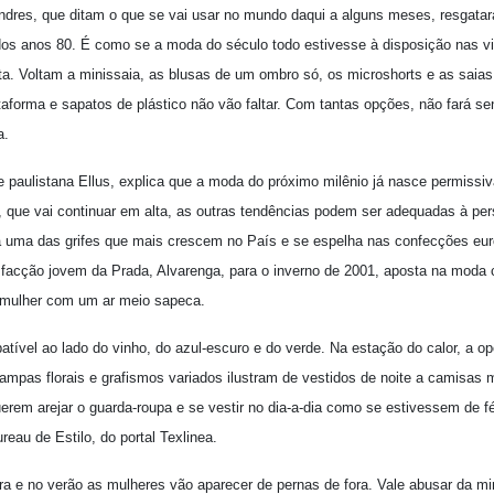
ondres, que ditam o que se vai usar no mundo daqui a alguns meses, resgat
 dos anos 80. É como se a moda do século todo estivesse à disposição nas v
sta. Voltam a minissaia, as blusas de um ombro só, os microshorts e as saia
taforma e sapatos de plástico não vão faltar. Com tantas opções, não fará sen
a.
ife paulistana Ellus, explica que a moda do próximo milênio já nasce permissiv
, que vai continuar em alta, as outras tendências podem ser adequadas à per
da uma das grifes que mais crescem no País e se espelha nas confecções euro
 facção jovem da Prada, Alvarenga, para o inverno de 2001, aposta na moda 
 mulher com um ar meio sapeca.
batível ao lado do vinho, do azul-escuro e do verde. Na estação do calor, a o
ampas florais e grafismos variados ilustram de vestidos de noite a camisas 
em arejar o guarda-roupa e se vestir no dia-a-dia como se estivessem de fér
reau de Estilo, do portal Texlinea.
ra e no verão as mulheres vão aparecer de pernas de fora. Vale abusar da mi