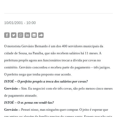
10/01/2001 - 10:00
O motorista Gervásio Bernardo é um dos 400 servidores municipais da
cidade de Sousa, na Paraíba, que não recebem salários há 11 meses. A
prefeitura propôs agora aos funcionários trocar a dívida por covas no
cemitério. Gervásio concordou e recebeu parte do pagamento – três jazigos.
O prefeito nega que tenha proposto esse acordo.
ISTOÉ – O prefeito propôs a troca dos salários por covas?
Gervásio –
Sim. Eu negociei com ele três covas, são pelo menos cinco meses
de pagamento atrasado.
ISTOÉ – O sr. pensa em vendê-las?
Gervásio –
Pensei nisso, mas ninguém quer comprar. O jeito é esperar que
um amigo ou alguém da família precise do campo santo. Espero que não seja