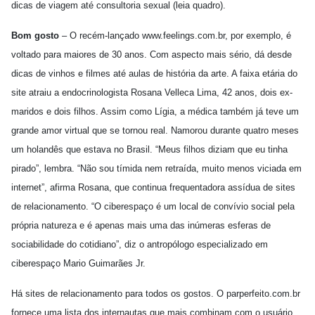
dicas de viagem até consultoria sexual (leia quadro).
Bom gosto
– O recém-lançado www.feelings.com.br, por exemplo, é
voltado para maiores de 30 anos. Com aspecto mais sério, dá desde
dicas de vinhos e filmes até aulas de história da arte. A faixa etária do
site atraiu a endocrinologista Rosana Velleca Lima, 42 anos, dois ex-
maridos e dois filhos. Assim como Lígia, a médica também já teve um
grande amor virtual que se tornou real. Namorou durante quatro meses
um holandês que estava no Brasil. “Meus filhos diziam que eu tinha
pirado”, lembra. “Não sou tímida nem retraída, muito menos viciada em
internet”, afirma Rosana, que continua frequentadora assídua de sites
de relacionamento. “O ciberespaço é um local de convívio social pela
própria natureza e é apenas mais uma das inúmeras esferas de
sociabilidade do cotidiano”, diz o antropólogo especializado em
ciberespaço Mario Guimarães Jr.
Há sites de relacionamento para todos os gostos. O parperfeito.com.br
fornece uma lista dos internautas que mais combinam com o usuário,