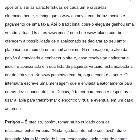
após analisar as características de cada um e cruzá-las
eletronicamente, serviço que o www.comovai.com.br faz mediante
pagamento de uma taxa. Até o tradicional correio elegante ganhou uma
versão virtual. Os sites www.enos2.com.br e www.fulano.com.br
oferecem a possibilidade de o apaixonado se declarar ao seu amor
platônico por meio de um e-mail anônimo. Na mensagem, o alvo da
paixão é convidado a conhecer o site e, caso resolva se cadastrar e
incluir o apaixonado em sua lista de paqueras virtuais, está acabada a
dor de cotovelo. No www.poracaso.com.br, o que conta é a sorte. O
internauta escreve uma mensagem que é enviada aleatoriamente para
outros dez usuários do site. Depois, é torcer para receber respostas e
usar a lábia para transformar o encontro virtual e eventual em um caso
amoroso.
Perigos
– É preciso, porém, tomar muito cuidado com os
relacionamentos virtuais. “Nada ligado à internet é confiável”, diz o
delegado Mauro Marcelo de Lima, responsável pelo setor de crimes