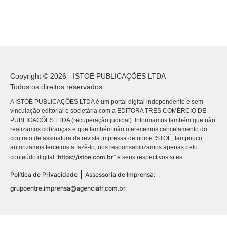
Copyright © 2026 - ISTOÉ PUBLICAÇÕES LTDA
Todos os direitos reservados.
A ISTOÉ PUBLICAÇÕES LTDA é um portal digital independente e sem
vinculação editorial e societária com a EDITORA TRES COMÉRCIO DE
PUBLICACÕES LTDA (recuperação judicial). Informamos também que não
realizamos cobranças e que também não oferecemos cancelamento do
contrato de assinatura da revista impressa de nome ISTOÉ, tampouco
autorizamos terceiros a fazê-lo, nos responsabilizamos apenas pelo
https://istoe.com.br
conteúdo digital “
” e seus respectivos sites.
|
Política de Privacidade
Assessoria de Imprensa:
grupoentre.imprensa@agenciafr.com.br