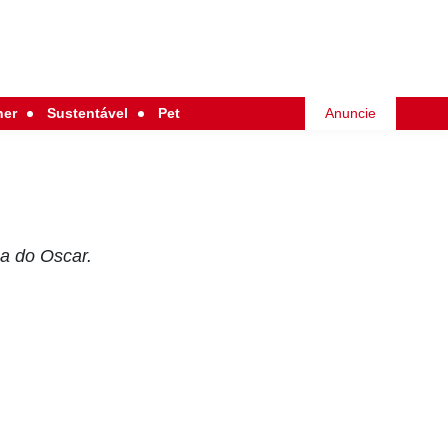
her
Sustentável
Pet
Anuncie
a do Oscar.