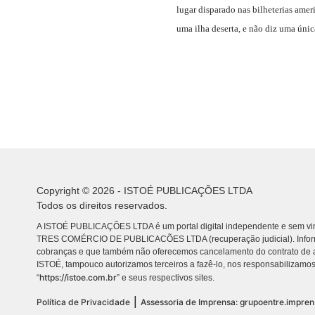
lugar disparado nas bilheterias ameri
uma ilha deserta, e não diz uma únic
Copyright © 2026 - ISTOÉ PUBLICAÇÕES LTDA
Todos os direitos reservados.
A ISTOÉ PUBLICAÇÕES LTDA é um portal digital independente e sem vin
TRES COMÉRCIO DE PUBLICACÕES LTDA (recuperação judicial). Info
cobranças e que também não oferecemos cancelamento do contrato de a
ISTOÉ, tampouco autorizamos terceiros a fazê-lo, nos responsabilizamos
https://istoe.com.br
“
” e seus respectivos sites.
|
Política de Privacidade
Assessoria de Imprensa: grupoentre.impre