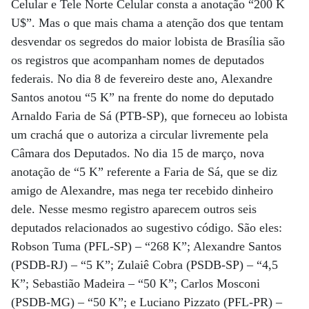
Celular e Tele Norte Celular consta a anotação “200 K
U$”. Mas o que mais chama a atenção dos que tentam
desvendar os segredos do maior lobista de Brasília são
os registros que acompanham nomes de deputados
federais. No dia 8 de fevereiro deste ano, Alexandre
Santos anotou “5 K” na frente do nome do deputado
Arnaldo Faria de Sá (PTB-SP), que forneceu ao lobista
um crachá que o autoriza a circular livremente pela
Câmara dos Deputados. No dia 15 de março, nova
anotação de “5 K” referente a Faria de Sá, que se diz
amigo de Alexandre, mas nega ter recebido dinheiro
dele. Nesse mesmo registro aparecem outros seis
deputados relacionados ao sugestivo código. São eles:
Robson Tuma (PFL-SP) – “268 K”; Alexandre Santos
(PSDB-RJ) – “5 K”; Zulaiê Cobra (PSDB-SP) – “4,5
K”; Sebastião Madeira – “50 K”; Carlos Mosconi
(PSDB-MG) – “50 K”; e Luciano Pizzato (PFL-PR) –