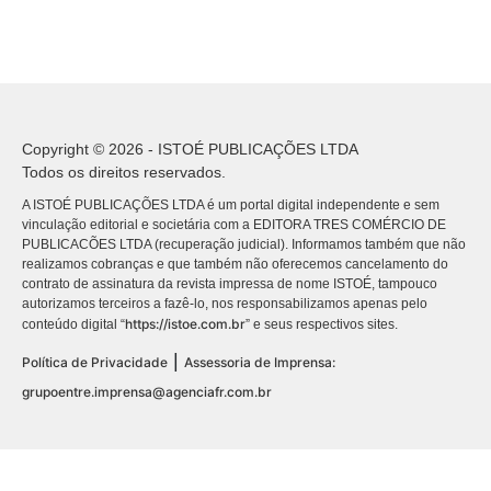
Copyright © 2026 - ISTOÉ PUBLICAÇÕES LTDA
Todos os direitos reservados.
A ISTOÉ PUBLICAÇÕES LTDA é um portal digital independente e sem
vinculação editorial e societária com a EDITORA TRES COMÉRCIO DE
PUBLICACÕES LTDA (recuperação judicial). Informamos também que não
realizamos cobranças e que também não oferecemos cancelamento do
contrato de assinatura da revista impressa de nome ISTOÉ, tampouco
autorizamos terceiros a fazê-lo, nos responsabilizamos apenas pelo
https://istoe.com.br
conteúdo digital “
” e seus respectivos sites.
|
Política de Privacidade
Assessoria de Imprensa:
grupoentre.imprensa@agenciafr.com.br