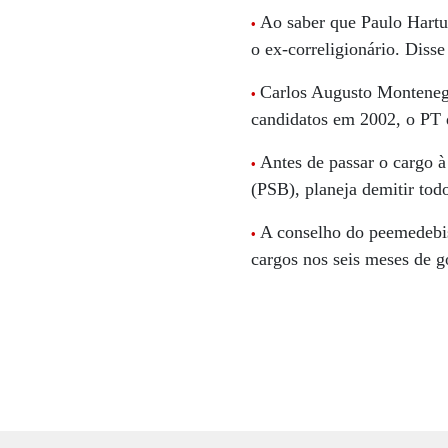
Ao saber que Paulo Hartun
•
o ex-correligionário. Diss
Carlos Augusto Montenegr
•
candidatos em 2002, o PT d
Antes de passar o cargo à
•
(PSB), planeja demitir tod
A conselho do peemedebis
•
cargos nos seis meses de g