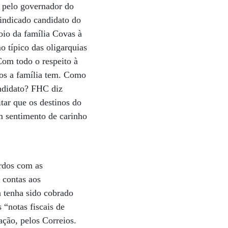
 pelo governador do
 indicado candidato do
oio da família Covas à
 típico das oligarquias
Com todo o respeito à
tos a família tem. Como
andidato? FHC diz
tar que os destinos do
m sentimento de carinho
ordos com as
 contas aos
a tenha sido cobrado
“notas fiscais de
ação, pelos Correios.