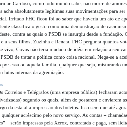
nrique Cardoso, como todo mundo sabe, não morre de amores
as acha absolutamente legítimas suas movimentações para ser
al. Irritado FHC ficou foi ao saber que haveria um ato de ap
dente classifica o gesto como uma demonstração de caciquismo
rdeste, contra as quais o PSDB se insurgiu desde a fundação. 
 e a seus filhos, Zuzinha e Renata, FHC pergunta quantos vo
se vivo, Covas não teria mudado de idéia em relação a seu c
 PSDB de tratar a política como coisa racional. Nega-se a acei
 por essa ou aquela família, qualquer que seja, misturando u
 lutas internas da agremiação.
os
. Os Correios e Telégrafos (uma empresa pública) fecharam ac
ivatizadas) segundo os quais, além de postarem e enviarem as
rgo da estatal a impressão dos boletos. Isso sem que até agor
 qualquer acréscimo pelo novo serviço. As contas – chamadas 
s” – serão impressas pela Xerox, contratada e paga, sem licit