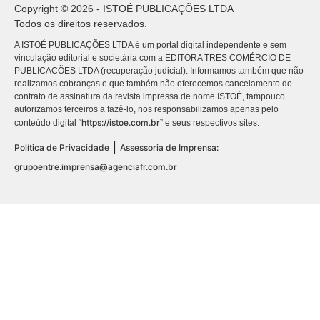
Copyright © 2026 - ISTOÉ PUBLICAÇÕES LTDA
Todos os direitos reservados.
A ISTOÉ PUBLICAÇÕES LTDA é um portal digital independente e sem
vinculação editorial e societária com a EDITORA TRES COMÉRCIO DE
PUBLICACÕES LTDA (recuperação judicial). Informamos também que não
realizamos cobranças e que também não oferecemos cancelamento do
contrato de assinatura da revista impressa de nome ISTOÉ, tampouco
autorizamos terceiros a fazê-lo, nos responsabilizamos apenas pelo
https://istoe.com.br
conteúdo digital “
” e seus respectivos sites.
|
Política de Privacidade
Assessoria de Imprensa:
grupoentre.imprensa@agenciafr.com.br