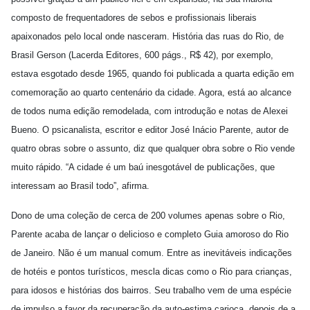
composto de frequentadores de sebos e profissionais liberais
apaixonados pelo local onde nasceram. História das ruas do Rio, de
Brasil Gerson (Lacerda Editores, 600 págs., R$ 42), por exemplo,
estava esgotado desde 1965, quando foi publicada a quarta edição em
comemoração ao quarto centenário da cidade. Agora, está ao alcance
de todos numa edição remodelada, com introdução e notas de Alexei
Bueno. O psicanalista, escritor e editor José Inácio Parente, autor de
quatro obras sobre o assunto, diz que qualquer obra sobre o Rio vende
muito rápido. “A cidade é um baú inesgotável de publicações, que
interessam ao Brasil todo”, afirma.
Dono de uma coleção de cerca de 200 volumes apenas sobre o Rio,
Parente acaba de lançar o delicioso e completo Guia amoroso do Rio
de Janeiro. Não é um manual comum. Entre as inevitáveis indicações
de hotéis e pontos turísticos, mescla dicas como o Rio para crianças,
para idosos e histórias dos bairros. Seu trabalho vem de uma espécie
de impulso a favor da recuperação da auto-estima carioca, depois de a