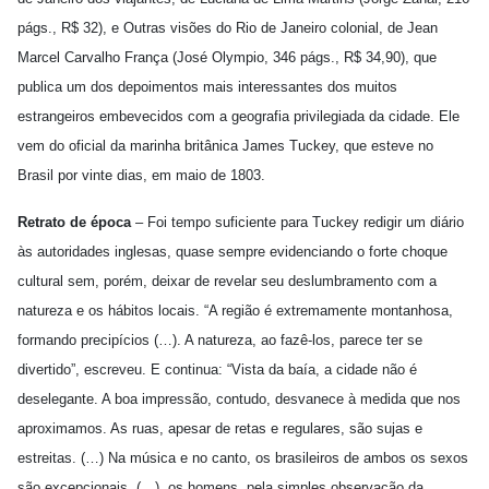
págs., R$ 32), e Outras visões do Rio de Janeiro colonial, de Jean
Marcel Carvalho França (José Olympio, 346 págs., R$ 34,90), que
publica um dos depoimentos mais interessantes dos muitos
estrangeiros embevecidos com a geografia privilegiada da cidade. Ele
vem do oficial da marinha britânica James Tuckey, que esteve no
Brasil por vinte dias, em maio de 1803.
Retrato de época
– Foi tempo suficiente para Tuckey redigir um diário
às autoridades inglesas, quase sempre evidenciando o forte choque
cultural sem, porém, deixar de revelar seu deslumbramento com a
natureza e os hábitos locais. “A região é extremamente montanhosa,
formando precipícios (…). A natureza, ao fazê-los, parece ter se
divertido”, escreveu. E continua: “Vista da baía, a cidade não é
deselegante. A boa impressão, contudo, desvanece à medida que nos
aproximamos. As ruas, apesar de retas e regulares, são sujas e
estreitas. (…) Na música e no canto, os brasileiros de ambos os sexos
são excepcionais. (…), os homens, pela simples observação da