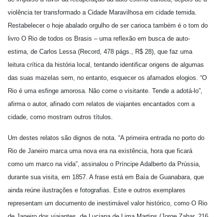
violência ter transformado a Cidade Maravilhosa em cidade temida.
Restabelecer o hoje abalado orgulho de ser carioca também é o tom do
livro O Rio de todos os Brasis – uma reflexão em busca de auto-
estima, de Carlos Lessa (Record, 478 págs., R$ 28), que faz uma
leitura crítica da história local, tentando identificar origens de algumas
das suas mazelas sem, no entanto, esquecer os afamados elogios. “O
Rio é uma esfinge amorosa. Não come o visitante. Tende a adotá-lo”,
afirma o autor, afinado com relatos de viajantes encantados com a
cidade, como mostram outros títulos.
Um destes relatos são dignos de nota. “A primeira entrada no porto do
Rio de Janeiro marca uma nova era na existência, hora que ficará
como um marco na vida”, assinalou o Príncipe Adalberto da Prússia,
durante sua visita, em 1857. A frase está em Baía de Guanabara, que
ainda reúne ilustrações e fotografias. Este e outros exemplares
representam um documento de inestimável valor histórico, como O Rio
de Janeiro dos viajantes, de Luciana de Lima Martins (Jorge Zahar, 216