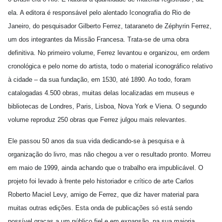
ela. A editora é responsável pelo alentado Iconografia do Rio de
Janeiro, do pesquisador Gilberto Ferrez, tataraneto de Zéphyrin Ferrez,
um dos integrantes da Missão Francesa. Trata-se de uma obra
definitiva. No primeiro volume, Ferrez levantou e organizou, em ordem
cronológica e pelo nome do artista, todo o material iconográfico relativo
à cidade – da sua fundação, em 1530, até 1890. Ao todo, foram
catalogadas 4.500 obras, muitas delas localizadas em museus e
bibliotecas de Londres, Paris, Lisboa, Nova York e Viena. O segundo
volume reproduz 250 obras que Ferrez julgou mais relevantes.
Ele passou 50 anos da sua vida dedicando-se à pesquisa e à
organização do livro, mas não chegou a ver o resultado pronto. Morreu
em maio de 1999, ainda achando que o trabalho era impublicável. O
projeto foi levado à frente pelo historiador e crítico de arte Carlos
Roberto Maciel Levy, amigo de Ferrez, que diz haver material para
muitas outras edições. Esta onda de publicações só está sendo
possível graças a um público fiel e em expansão, na sua maioria