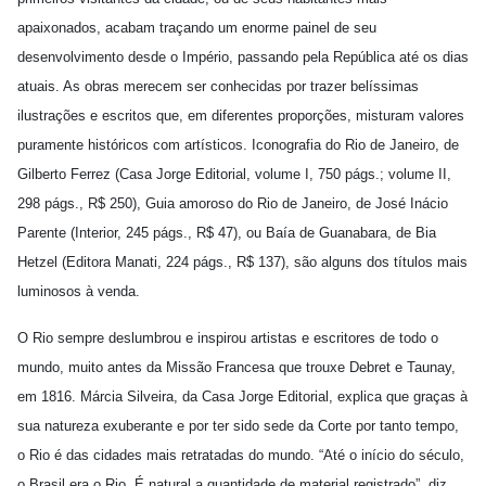
apaixonados, acabam traçando um enorme painel de seu
desenvolvimento desde o Império, passando pela República até os dias
atuais. As obras merecem ser conhecidas por trazer belíssimas
ilustrações e escritos que, em diferentes proporções, misturam valores
puramente históricos com artísticos. Iconografia do Rio de Janeiro, de
Gilberto Ferrez (Casa Jorge Editorial, volume I, 750 págs.; volume II,
298 págs., R$ 250), Guia amoroso do Rio de Janeiro, de José Inácio
Parente (Interior, 245 págs., R$ 47), ou Baía de Guanabara, de Bia
Hetzel (Editora Manati, 224 págs., R$ 137), são alguns dos títulos mais
luminosos à venda.
O Rio sempre deslumbrou e inspirou artistas e escritores de todo o
mundo, muito antes da Missão Francesa que trouxe Debret e Taunay,
em 1816. Márcia Silveira, da Casa Jorge Editorial, explica que graças à
sua natureza exuberante e por ter sido sede da Corte por tanto tempo,
o Rio é das cidades mais retratadas do mundo. “Até o início do século,
o Brasil era o Rio. É natural a quantidade de material registrado”, diz