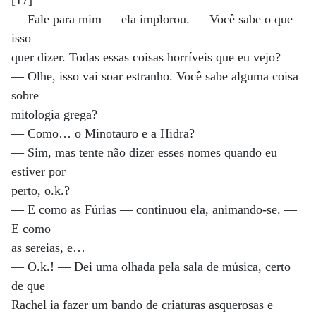
[17]
— Fale para mim — ela implorou. — Você sabe o que
isso
quer dizer. Todas essas coisas horríveis que eu vejo?
— Olhe, isso vai soar estranho. Você sabe alguma coisa
sobre
mitologia grega?
— Como… o Minotauro e a Hidra?
— Sim, mas tente não dizer esses nomes quando eu
estiver por
perto, o.k.?
— E como as Fúrias — continuou ela, animando-se. —
E como
as sereias, e…
— O.k.! — Dei uma olhada pela sala de música, certo
de que
Rachel ia fazer um bando de criaturas asquerosas e