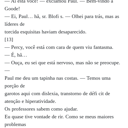
— Aí está você! — exclamou Paul. — Bem-vindo à
Goode!
— Ei, Paul… hã, sr. Blofi s. — Olhei para trás, mas as
líderes de
torcida esquisitas haviam desaparecido.
[13]
— Percy, você está com cara de quem viu fantasma.
— É, hã…
— Ouça, eu sei que está nervoso, mas não se preocupe.
—
Paul me deu um tapinha nas costas. — Temos uma
porção de
garotos aqui com dislexia, transtorno de défi cit de
atenção e hiperatividade.
Os professores sabem como ajudar.
Eu quase tive vontade de rir. Como se meus maiores
problemas