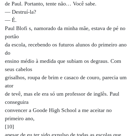
de Paul. Portanto, tente não… Você sabe.
— Destruí-la?
— É.
Paul Blofi s, namorado da minha mãe, estava de pé no
portão
da escola, recebendo os futuros alunos do primeiro ano
do
ensino médio à medida que subiam os degraus. Com
seus cabelos
grisalhos, roupa de brim e casaco de couro, parecia um
ator
de tevê, mas ele era só um professor de inglês. Paul
conseguira
convencer a Goode High School a me aceitar no
primeiro ano,
[10]
apesar de eu ter sido expulso de todas as escolas que