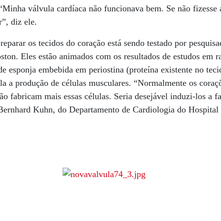
 “Minha válvula cardíaca não funcionava bem. Se não fizesse a
”, diz ele.
 reparar os tecidos do coração está sendo testado por pesquis
ston. Eles estão animados com os resultados de estudos em r
e esponja embebida em periostina (proteína existente no teci
mula a produção de células musculares. “Normalmente os cora
o fabricam mais essas células. Seria desejável induzi-los a f
 Bernhard Kuhn, do Departamento de Cardiologia do Hospital I