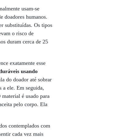
ormalmente usam-se
 de doadores humanos.
 substituídas. Os tipos
evam o risco de
nos duram cerca de 25
ence exatamente esse
 duráveis usando
la do doador até sobrar
s a ele. Em seguida,
O material é usado para
aceita pelo corpo. Ela
m dos contemplados com
entir cada vez mais