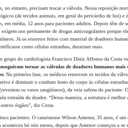
s, no entanto, precisam trocar a válvula. Nessa reposição n
gicos (de tecidos animais, em geral do pericárdio de boi) e
 em média, 12 anos para pacientes adultos. Depois têm de ser
 exigem uso permanente de drogas anticoagulantes porque el
üíneos. Já os enxertos feitos com material de doadores huma
entificasse como células estranhas, durariam mais.
o grupo do cardiologista Francisco Diniz Affonso da Costa v
conseguiram tornar as válvulas de doadores humanos mais
or.
Na primeira fase, os médicos removem os tecidos da válvu
jetivo é diminuir o combate lento do corpo às células estranha
 (revestem os vasos sangüíneos), da veia safena do paciente. 
vula extraída do doador. “Dessa maneira, a estrutura é melhor 
outros órgãos”, diz Costa.
 cinco pacientes. O catarinense Wilson Antenor, 35 anos, é u
 aconteceu há oito meses, depois que Antenor começou a se s