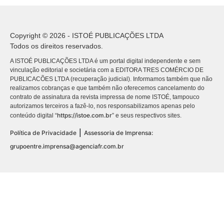
Copyright © 2026 - ISTOÉ PUBLICAÇÕES LTDA
Todos os direitos reservados.
A ISTOÉ PUBLICAÇÕES LTDA é um portal digital independente e sem
vinculação editorial e societária com a EDITORA TRES COMÉRCIO DE
PUBLICACÕES LTDA (recuperação judicial). Informamos também que não
realizamos cobranças e que também não oferecemos cancelamento do
contrato de assinatura da revista impressa de nome ISTOÉ, tampouco
autorizamos terceiros a fazê-lo, nos responsabilizamos apenas pelo
https://istoe.com.br
conteúdo digital “
” e seus respectivos sites.
|
Política de Privacidade
Assessoria de Imprensa:
grupoentre.imprensa@agenciafr.com.br