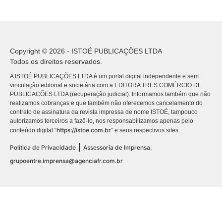
Copyright © 2026 - ISTOÉ PUBLICAÇÕES LTDA
Todos os direitos reservados.
A ISTOÉ PUBLICAÇÕES LTDA é um portal digital independente e sem
vinculação editorial e societária com a EDITORA TRES COMÉRCIO DE
PUBLICACÕES LTDA (recuperação judicial). Informamos também que não
realizamos cobranças e que também não oferecemos cancelamento do
contrato de assinatura da revista impressa de nome ISTOÉ, tampouco
autorizamos terceiros a fazê-lo, nos responsabilizamos apenas pelo
https://istoe.com.br
conteúdo digital “
” e seus respectivos sites.
|
Política de Privacidade
Assessoria de Imprensa:
grupoentre.imprensa@agenciafr.com.br