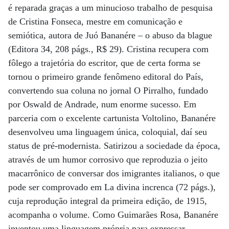
é reparada graças a um minucioso trabalho de pesquisa
de Cristina Fonseca, mestre em comunicação e
semiótica, autora de Juó Bananére – o abuso da blague
(Editora 34, 208 págs., R$ 29). Cristina recupera com
fôlego a trajetória do escritor, que de certa forma se
tornou o primeiro grande fenômeno editoral do País,
convertendo sua coluna no jornal O Pirralho, fundado
por Oswald de Andrade, num enorme sucesso. Em
parceria com o excelente cartunista Voltolino, Bananére
desenvolveu uma linguagem única, coloquial, daí seu
status de pré-modernista. Satirizou a sociedade da época,
através de um humor corrosivo que reproduzia o jeito
macarrônico de conversar dos imigrantes italianos, o que
pode ser comprovado em La divina increnca (72 págs.),
cuja reprodução integral da primeira edição, de 1915,
acompanha o volume. Como Guimarães Rosa, Bananére
inventou uma linguagem própria para expressar