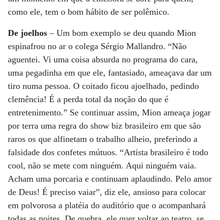
como ele, tem o bom hábito de ser polêmico.
De joelhos
– Um bom exemplo se deu quando Mion
espinafrou no ar o colega Sérgio Mallandro. “Não
aguentei. Vi uma coisa absurda no programa do cara,
uma pegadinha em que ele, fantasiado, ameaçava dar um
tiro numa pessoa. O coitado ficou ajoelhado, pedindo
clemência! É a perda total da noção do que é
entretenimento.” Se continuar assim, Mion ameaça jogar
por terra uma regra do show biz brasileiro em que são
raros os que alfinetam o trabalho alheio, preferindo a
falsidade dos confetes mútuos. “Artista brasileiro é todo
cool, não se mete com ninguém. Aqui ninguém vaia.
Acham uma porcaria e continuam aplaudindo. Pelo amor
de Deus! É preciso vaiar”, diz ele, ansioso para colocar
em polvorosa a platéia do auditório que o acompanhará
todas as noites. De quebra, ele quer voltar ao teatro, se