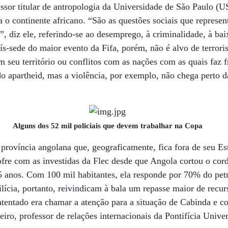
sor titular de antropologia da Universidade de São Paulo (
a o continente africano. “São as questões sociais que repres
”, diz ele, referindo-se ao desemprego, à criminalidade, à bai
ís-sede do maior evento da Fifa, porém, não é alvo de terror
 seu território ou conflitos com as nações com as quais faz f
 apartheid, mas a violência, por exemplo, não chega perto d
Alguns dos 52 mil policiais que devem trabalhar na Copa
província angolana que, geograficamente, fica fora de seu Es
fre com as investidas da Flec desde que Angola cortou o cor
5 anos. Com 100 mil habitantes, ela responde por 70% do pet
cia, portanto, reivindicam à bala um repasse maior de recur
o atentado era chamar a atenção para a situação de Cabinda e c
eiro, professor de relações internacionais da Pontifícia Unive