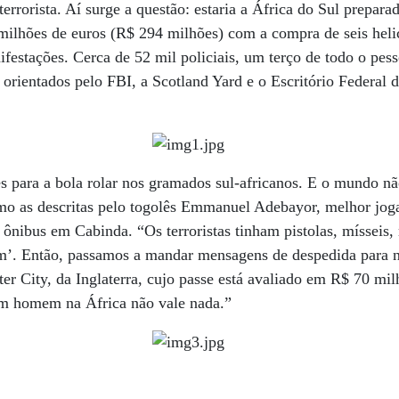
errorista. Aí surge a questão: estaria a África do Sul preparad
milhões de euros (R$ 294 milhões) com a compra de seis heli
festações. Cerca de 52 mil policiais, um terço de todo o pess
 orientados pelo FBI, a Scotland Yard e o Escritório Federal 
 para a bola rolar nos gramados sul-africanos. E o mundo nã
omo as descritas pelo togolês Emmanuel Adebayor, melhor jog
o ônibus em Cabinda. “Os terroristas tinham pistolas, mísseis
m’. Então, passamos a mandar mensagens de despedida para n
er City, da Inglaterra, cujo passe está avaliado em R$ 70 m
 um homem na África não vale nada.”