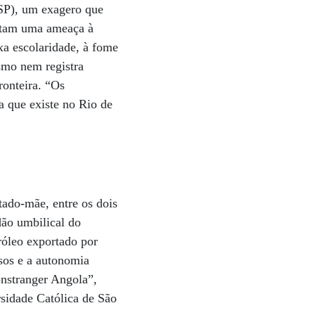
USP), um exagero que
entam uma ameaça à
xa escolaridade, à fome
ismo nem registra
ronteira. “Os
a que existe no Rio de
tado-mãe, entre os dois
dão umbilical do
róleo exportado por
sos e a autonomia
onstranger Angola”,
rsidade Católica de São