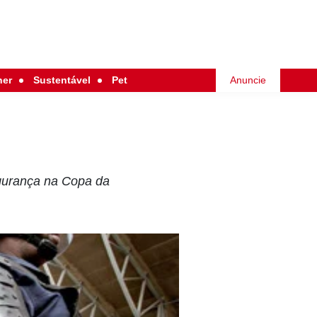
her
Sustentável
Pet
Anuncie
egurança na Copa da