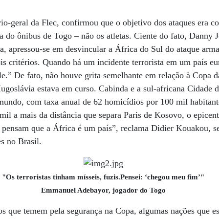
io-geral da Flec, confirmou que o objetivo dos ataques era co
ta do ônibus de Togo – não os atletas. Ciente do fato, Danny 
a, apressou-se em desvincular a África do Sul do ataque arm
 critérios. Quando há um incidente terrorista em um país eu
le.” De fato, não houve grita semelhante em relação à Copa 
Iugoslávia estava em curso. Cabinda e a sul-africana Cidade
mundo, com taxa anual de 62 homicídios por 100 mil habitant
mil a mais da distância que separa Paris de Kosovo, o epicent
 pensam que a África é um país”, reclama Didier Kouakou, se
s no Brasil.
"Os terroristas tinham mísseis, fuzis.Pensei: ‘chegou meu fim’"
Emmanuel Adebayor, jogador do Togo
dos que temem pela segurança na Copa, algumas nações que 