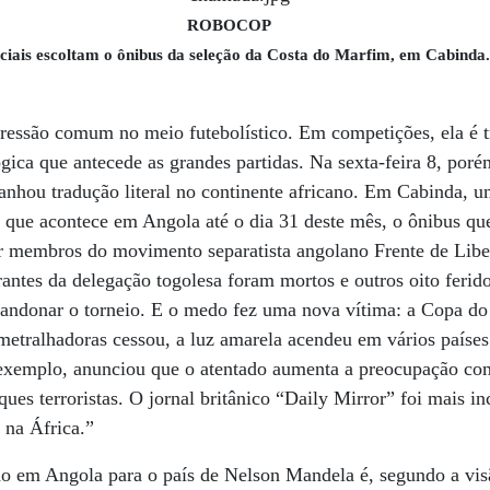
ROBOCOP
iciais escoltam o ônibus da seleção da Costa do Marfim, em Cabinda.
ressão comum no meio futebolístico. Em competições, ela é 
ica que antecede as grandes partidas. Na sexta-feira 8, poré
nhou tradução literal no continente africano. Em Cabinda, u
que acontece em Angola até o dia 31 deste mês, o ônibus que
r membros do movimento separatista angolano Frente de Libe
antes da delegação togolesa foram mortos e outros oito ferido
bandonar o torneio. E o medo fez uma nova vítima: a Copa d
etralhadoras cessou, a luz amarela acendeu em vários países
exemplo, anunciou que o atentado aumenta a preocupação co
ques terroristas. O jornal britânico “Daily Mirror” foi mais in
na África.”
do em Angola para o país de Nelson Mandela é, segundo a vis