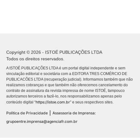
Copyright © 2026 - ISTOÉ PUBLICAÇÕES LTDA
Todos os direitos reservados.
A ISTOÉ PUBLICAÇÕES LTDA é um portal digital independente e sem
vinculação editorial e societária com a EDITORA TRES COMÉRCIO DE
PUBLICACÕES LTDA (recuperação judicial). Informamos também que não
realizamos cobranças e que também não oferecemos cancelamento do
contrato de assinatura da revista impressa de nome ISTOÉ, tampouco
autorizamos terceiros a fazê-lo, nos responsabilizamos apenas pelo
https://istoe.com.br
conteúdo digital “
” e seus respectivos sites.
|
Política de Privacidade
Assessoria de Imprensa:
grupoentre.imprensa@agenciafr.com.br