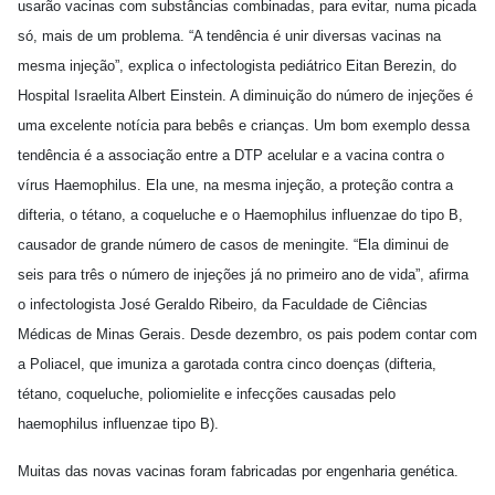
usarão vacinas com substâncias combinadas, para evitar, numa picada
só, mais de um problema. “A tendência é unir diversas vacinas na
mesma injeção”, explica o infectologista pediátrico Eitan Berezin, do
Hospital Israelita Albert Einstein. A diminuição do número de injeções é
uma excelente notícia para bebês e crianças. Um bom exemplo dessa
tendência é a associação entre a DTP acelular e a vacina contra o
vírus Haemophilus. Ela une, na mesma injeção, a proteção contra a
difteria, o tétano, a coqueluche e o Haemophilus influenzae do tipo B,
causador de grande número de casos de meningite. “Ela diminui de
seis para três o número de injeções já no primeiro ano de vida”, afirma
o infectologista José Geraldo Ribeiro, da Faculdade de Ciências
Médicas de Minas Gerais. Desde dezembro, os pais podem contar com
a Poliacel, que imuniza a garotada contra cinco doenças (difteria,
tétano, coqueluche, poliomielite e infecções causadas pelo
haemophilus influenzae tipo B).
Muitas das novas vacinas foram fabricadas por engenharia genética.