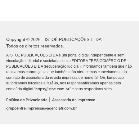
Copyright © 2026 - ISTOÉ PUBLICAÇÕES LTDA
Todos os direitos reservados.
A ISTOÉ PUBLICAÇÕES LTDA é um portal digital independente e sem
vinculação editorial e societária com a EDITORA TRES COMÉRCIO DE
PUBLICACÕES LTDA (recuperação judicial). Informamos também que não
realizamos cobranças e que também não oferecemos cancelamento do
contrato de assinatura da revista impressa de nome ISTOÉ, tampouco
autorizamos terceiros a fazê-lo, nos responsabilizamos apenas pelo
https://istoe.com.br
conteúdo digital “
” e seus respectivos sites.
|
Política de Privacidade
Assessoria de Imprensa:
grupoentre.imprensa@agenciafr.com.br