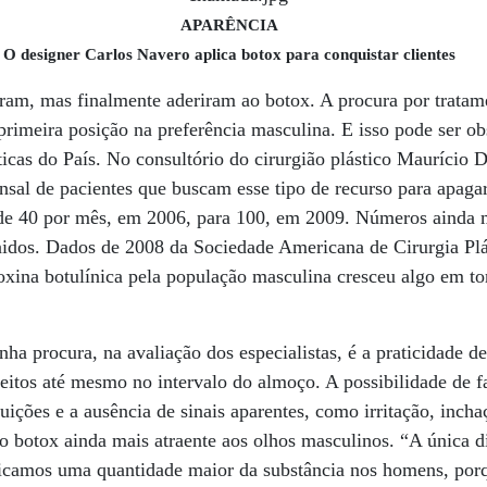
APARÊNCIA
O designer Carlos Navero aplica botox para conquistar clientes
ram, mas finalmente aderiram ao botox. A procura por tratam
 primeira posição na preferência masculina. E isso pode ser ob
éticas do País. No consultório do cirurgião plástico Maurício
sal de pacientes que buscam esse tipo de recurso para apaga
e 40 por mês, em 2006, para 100, em 2009. Números ainda m
idos. Dados de 2008 da Sociedade Americana de Cirurgia Plá
toxina botulínica pela população masculina cresceu algo em 
a procura, na avaliação dos especialistas, é a praticidade de
eitos até mesmo no intervalo do almoço. A possibilidade de 
ibuições e a ausência de sinais aparentes, como irritação, inc
 o botox ainda mais atraente aos olhos masculinos. “A única d
icamos uma quantidade maior da substância nos homens, por