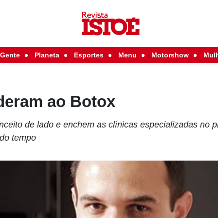
Gente
Planeta
Esportes
Menu
Motorshow
Mul
deram ao Botox
eito de lado e enchem as clínicas especializadas no p
 do tempo