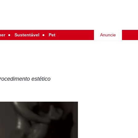
her
Sustentável
Pet
Anuncie
rocedimento estético