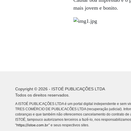
Causar boa impressão é o p
mais jovem e bonito.
Copyright © 2026 - ISTOÉ PUBLICAÇÕES LTDA
Todos os direitos reservados.
A ISTOÉ PUBLICAÇÕES LTDA é um portal digital independente e sem vin
TRES COMÉRCIO DE PUBLICACÕES LTDA (recuperação judicial). Info
cobranças e que também não oferecemos cancelamento do contrato de a
ISTOÉ, tampouco autorizamos terceiros a fazê-lo, nos responsabilizamos
https://istoe.com.br
“
” e seus respectivos sites.