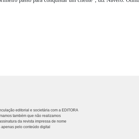
rimeiro passo para conquistar um cliente”, diz Navero. Ótima
culação editorial e societária com a EDITORA
rmamos também que não realizamos
ssinatura da revista impressa de nome
 apenas pelo conteúdo digital