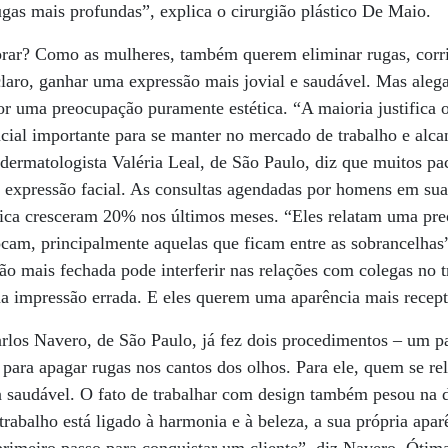
ugas mais profundas”, explica o cirurgião plás­tico De Maio.
rar? Como as mulheres, também querem eliminar rugas, corrig
 claro, ganhar uma expressão mais jovial e saudável. Mas al
r uma preocupação puramente estética. “A maioria justifica 
cial importante para se manter no mercado de trabalho e alca
dermatologista Valéria Leal, de São Paulo, diz que muitos p
 expressão facial. As consultas agendadas por homens em sua 
ínica cresceram 20% nos últimos meses. “Eles relatam uma pr
cam, principalmente aquelas que ficam entre as sobrancelhas”
ão mais fechada pode interferir nas re­lações com colegas no
a impressão errada. E eles querem uma aparência mais recepti
arlos Navero, de São Paulo, já fez dois procedimentos – um pa
o para apagar rugas nos cantos dos olhos. Para ele, quem se r
 saudável. O fato de trabalhar com design também pesou na d
rabalho está ligado à harmonia e à beleza, a sua própria apar