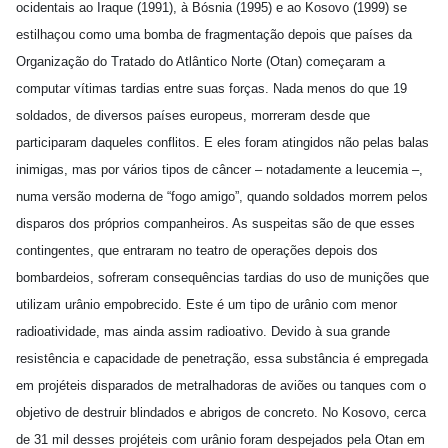
ocidentais ao Iraque (1991), à Bósnia (1995) e ao Kosovo (1999) se
estilhaçou como uma bomba de fragmentação depois que países da
Organização do Tratado do Atlântico Norte (Otan) começaram a
computar vítimas tardias entre suas forças. Nada menos do que 19
soldados, de diversos países europeus, morreram desde que
participaram daqueles conflitos. E eles foram atingidos não pelas balas
inimigas, mas por vários tipos de câncer – notadamente a leucemia –,
numa versão moderna de “fogo amigo”, quando soldados morrem pelos
disparos dos próprios companheiros. As suspeitas são de que esses
contingentes, que entraram no teatro de operações depois dos
bombardeios, sofreram consequências tardias do uso de munições que
utilizam urânio empobrecido. Este é um tipo de urânio com menor
radioatividade, mas ainda assim radioativo. Devido à sua grande
resistência e capacidade de penetração, essa substância é empregada
em projéteis disparados de metralhadoras de aviões ou tanques com o
objetivo de destruir blindados e abrigos de concreto. No Kosovo, cerca
de 31 mil desses projéteis com urânio foram despejados pela Otan em