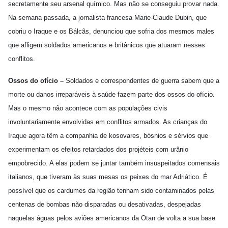
secretamente seu arsenal químico. Mas não se conseguiu provar nada.
Na semana passada, a jornalista francesa Marie-Claude Dubin, que
cobriu o Iraque e os Bálcãs, denunciou que sofria dos mesmos males
que afligem soldados americanos e britânicos que atuaram nesses
conflitos.
Ossos do ofício –
Soldados e correspondentes de guerra sabem que a
morte ou danos irreparáveis à saúde fazem parte dos ossos do ofício.
Mas o mesmo não acontece com as populações civis
involuntariamente envolvidas em conflitos armados. As crianças do
Iraque agora têm a companhia de kosovares, bósnios e sérvios que
experimentam os efeitos retardados dos projéteis com urânio
empobrecido. A elas podem se juntar também insuspeitados comensais
italianos, que tiveram às suas mesas os peixes do mar Adriático. É
possível que os cardumes da região tenham sido contaminados pelas
centenas de bombas não disparadas ou desativadas, despejadas
naquelas águas pelos aviões americanos da Otan de volta a sua base