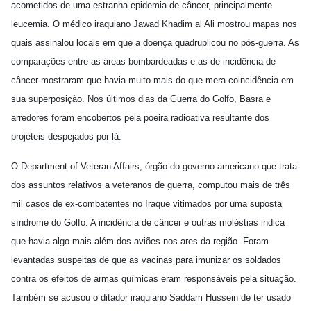
acometidos de uma estranha epidemia de câncer, principalmente
leucemia. O médico iraquiano Jawad Khadim al Ali mostrou mapas nos
quais assinalou locais em que a doença quadruplicou no pós-guerra. As
comparações entre as áreas bombardeadas e as de incidência de
câncer mostraram que havia muito mais do que mera coincidência em
sua superposição. Nos últimos dias da Guerra do Golfo, Basra e
arredores foram encobertos pela poeira radioativa resultante dos
projéteis despejados por lá.
O Department of Veteran Affairs, órgão do governo americano que trata
dos assuntos relativos a veteranos de guerra, computou mais de três
mil casos de ex-combatentes no Iraque vitimados por uma suposta
síndrome do Golfo. A incidência de câncer e outras moléstias indica
que havia algo mais além dos aviões nos ares da região. Foram
levantadas suspeitas de que as vacinas para imunizar os soldados
contra os efeitos de armas químicas eram responsáveis pela situação.
Também se acusou o ditador iraquiano Saddam Hussein de ter usado