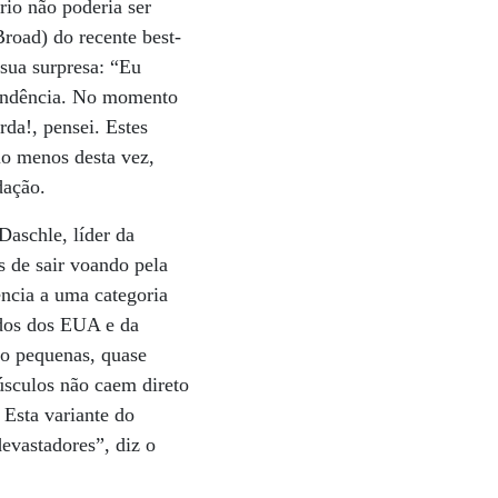
io não poderia ser
Broad) do recente best-
sua surpresa: “Eu
pondência. No momento
rda!, pensei. Estes
lo menos desta vez,
dação.
Daschle, líder da
s de sair voando pela
encia a uma categoria
ados dos EUA e da
to pequenas, quase
úsculos não caem direto
 Esta variante do
devastadores”, diz o