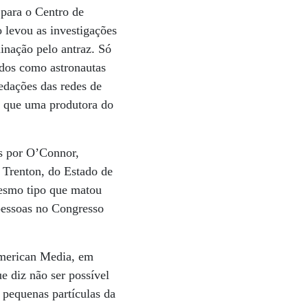
 para o Centro de
 levou as investigações
inação pelo antraz. Só
idos como astronautas
redações das redes de
m que uma produtora do
s por O’Connor,
 Trenton, do Estado de
mesmo tipo que matou
pessoas no Congresso
 American Media, em
 diz não ser possível
 pequenas partículas da