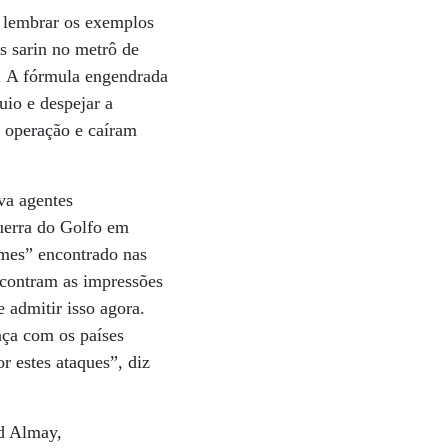
ta lembrar os exemplos
s sarin no metrô de
. A fórmula engendrada
uio e despejar a
a operação e caíram
va agentes
Guerra do Golfo em
Ames” encontrado nas
ncontram as impressões
 admitir isso agora.
nça com os países
 estes ataques”, diz
ed Almay,