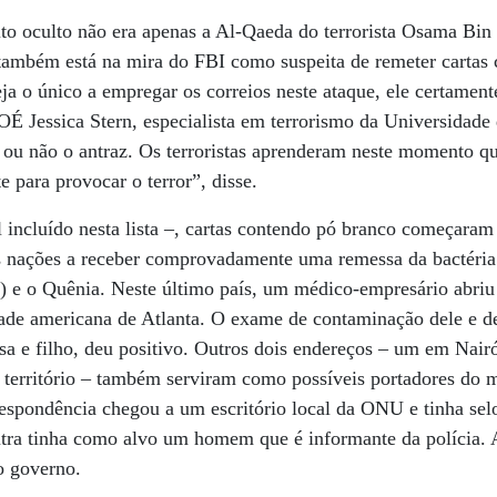
ito oculto não era apenas a Al-Qaeda do terrorista Osama Bin
 também está na mira do FBI como suspeita de remeter cartas
o único a empregar os correios neste ataque, ele certamente
OÉ Jessica Stern, especialista em terrorismo da Universidad
ou não o antraz. Os terroristas aprenderam neste momento qu
e para provocar o terror”, disse.
l incluído nesta lista –, cartas contendo pó branco começaram
s nações a receber comprovadamente uma remessa da bactéria
) e o Quênia. Neste último país, um médico-empresário abriu 
dade americana de Atlanta. O exame de contaminação dele e 
osa e filho, deu positivo. Outros dois endereços – um em Nair
do território – também serviram como possíveis portadores do
respondência chegou a um escritório local da ONU e tinha sel
utra tinha como alvo um homem que é informante da polícia. 
do governo.