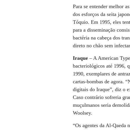
Para se entender melhor as
dos esforços da seita japo
Tóquio. Em 1995, eles ten
para a disseminação consist
bactéria na cabeça dos tra
direto no chão sem infecta
Iraque
– A American Type 
bacteriológicos até 1996, 
1990, exemplares de antra
cartas-bombas de agora. “
digitais do Iraque”, diz o
Caso contrário sofreria gr
muçulmanos seria demolida
Woolsey.
“Os agentes da Al-Qaeda n