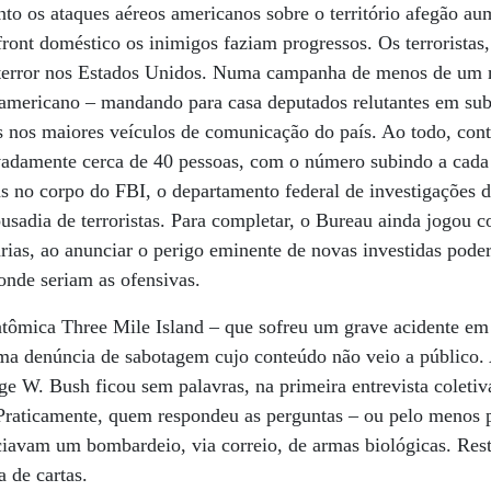
to os ataques aéreos americanos sobre o território afegão a
front doméstico os inimigos faziam progressos. Os terroristas,
 terror nos Estados Unidos. Numa campanha de menos de um
 americano – mandando para casa deputados relutantes em sub
mas nos maiores veículos de comunicação do país. Ao todo, c
ovadamente cerca de 40 pessoas, com o número subindo a ca
s no corpo do FBI, o departamento federal de investigações 
ousadia de terroristas. Para completar, o Bureau ainda jogou 
rárias, ao anunciar o perigo eminente de novas investidas pode
onde seriam as ofensivas.
 atômica Three Mile Island – que sofreu um grave acidente e
ma denúncia de sabotagem cujo conteúdo não veio a público.
ge W. Bush ficou sem palavras, na primeira entrevista coletiv
 Praticamente, quem respondeu as perguntas – ou pelo menos pa
iavam um bombardeio, via correio, de armas biológicas. Res
 de cartas.