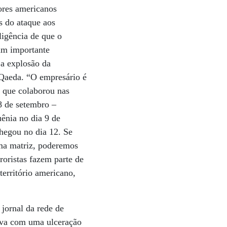
dores americanos
s do ataque aos
ligência de que o
um importante
 a explosão da
Qaeda. “O empresário é
a que colaborou nas
8 de setembro –
ênia no dia 9 de
chegou no dia 12. Se
sma matriz, poderemos
roristas fazem parte de
território americano,
jornal da rede de
tava com uma ulceração