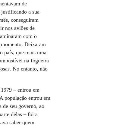
umentavam de
 justificando a sua
 mês, conseguiram
ir nos aviões de
ontaminaram com o
da momento. Deixaram
do país, que mais uma
combustível na fogueira
rosas. No entanto, não
m 1979 – entrou em
 A população entrou em
a de seu governo, ao
rte delas – foi a
tava saber quem