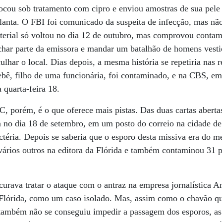
ocou sob tratamento com cipro e enviou amostras de sua pele
anta. O FBI foi comunicado da suspeita de infecção, mas não
aterial só voltou no dia 12 de outubro, mas comprovou contam
echar parte da emissora e mandar um batalhão de homens vest
ulhar o local. Dias depois, a mesma história se repetiria nas 
bê, filho de uma funcionária, foi contaminado, e na CBS, e
 quarta-feira 18.
 porém, é o que oferece mais pistas. Das duas cartas aberta
 no dia 18 de setembro, em um posto do correio na cidade de
ctéria. Depois se saberia que o esporo desta missiva era do 
 vários outros na editora da Flórida e também contaminou 31 
curava tratar o ataque com o antraz na empresa jornalística
Flórida, como um caso isolado. Mas, assim como o chavão que
 também não se conseguiu impedir a passagem dos esporos, as