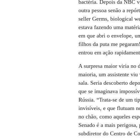
bactéria. Depois da NBC v
outra pessoa senão a repór
seller Germs, biological w
estava fazendo uma matér
em que abri o envelope, um
filhos da puta me pegaram!
entrou em ação rapidament
A surpresa maior viria no 
maioria, um assistente viu
sala. Seria descoberto dep
que se imaginava impossíve
Rússia. “Trata-se de um ti
invisíveis, e que flutuam 
no chão, como aqueles espo
Senado é a mais perigosa, 
subdiretor do Centro de C