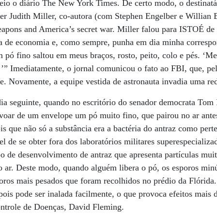
eio o diário The New York Times. De certo modo, o destinatár
ter Judith Miller, co-autora (com Stephen Engelber e Willian 
eapons and America’s secret war. Miller falou para ISTOÉ de 
ia de economia e, como sempre, punha em dia minha corres
 pó fino saltou em meus braços, rosto, peito, colo e pés. ‘Me
’” Imediatamente, o jornal comunicou o fato ao FBI, que, pe
e. Novamente, a equipe vestida de astronauta invadia uma re
dia seguinte, quando no escritório do senador democrata Tom 
 voar de um envelope um pó muito fino, que pairou no ar ante
ois que não só a substância era a bactéria do antraz como pert
l de se obter fora dos laboratórios militares superespecializ
po de desenvolvimento de antraz que apresenta partículas mui
no ar. Deste modo, quando alguém libera o pó, os esporos min
ros mais pesados que foram recolhidos no prédio da Flórida.
pois pode ser inalada facilmente, o que provoca efeitos mais 
ontrole de Doenças, David Fleming.