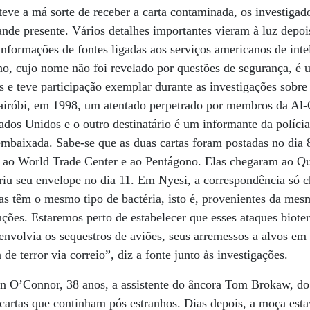
teve a má sorte de receber a carta contaminada, os investiga
de presente. Vários detalhes importantes vieram à luz depoi
nformações de fontes ligadas aos serviços americanos de inte
o, cujo nome não foi revelado por questões de segurança, é 
 e teve participação exemplar durante as investigações sobre
róbi, em 1998, um atentado perpetrado por membros da Al-
dos Unidos e o outro destinatário é um informante da políci
embaixada. Sabe-se que as duas cartas foram postadas no dia 
s ao World Trade Center e ao Pentágono. Elas chegaram ao Qu
riu seu envelope no dia 11. Em Nyesi, a correspondência só 
s têm o mesmo tipo de bactéria, isto é, provenientes da me
ções. Estaremos perto de estabelecer que esses ataques bioter
envolvia os sequestros de aviões, seus arremessos a alvos em 
e terror via correio”, diz a fonte junto às investigações.
n O’Connor, 38 anos, a assistente do âncora Tom Brokaw, do 
 cartas que continham pós estranhos. Dias depois, a moça es