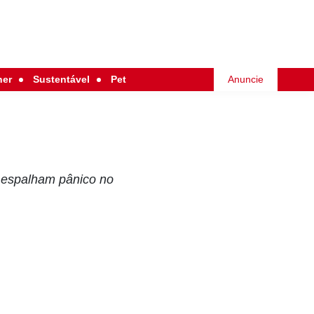
her
Sustentável
Pet
Anuncie
 espalham pânico no