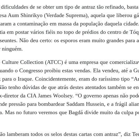
 dificuldades de se obter um tipo de antraz tão refinado, bas
nesa Aum Shinrikyo (Verdade Suprema), aquela que liberou gá
taram a contaminação em massa da população daquela cidade
ia em postar vários fiéis no topo de prédios do centro de Tóq
nseuntes. Não deu certo: os esporos eram muito grandes para 
r ninguém.
Culture Collection (ATCC) é uma empresa que comercializa
quando o Congresso proibiu estas vendas. Ela vendeu, até a 
z para o Iraque. Coincidentemente, eram do raríssimo tipo “
Não tenho dúvidas de que atrás destes atentados também se e
 ex-diretor da CIA James Woolsey. “O governo apenas não pode
ande pressão para bombardear Saddam Hussein, e a frágil alia
. Mas no futuro veremos que Bagdá divide muito da culpa por
ão lamberam todos os selos destas cartas com antraz”, diz T