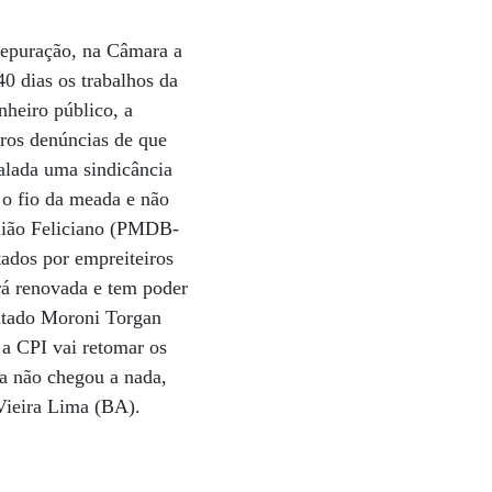
depuração, na Câmara a
0 dias os trabalhos da
nheiro público, a
iros denúncias de que
alada uma sindicância
 o fio da meada e não
mião Feliciano (PMDB-
ados por empreiteiros
rá renovada e tem poder
putado Moroni Torgan
 a CPI vai retomar os
a não chegou a nada,
 Vieira Lima (BA).