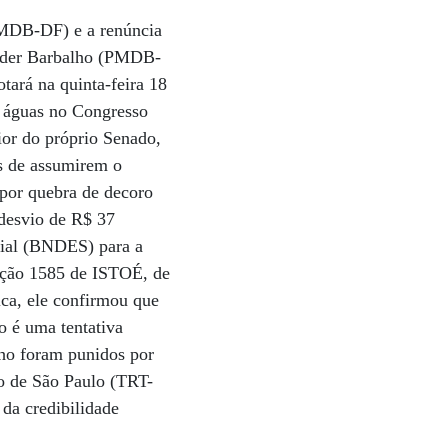
PMDB-DF) e a renúncia
ader Barbalho (PMDB-
tará na quinta-feira 18
e águas no Congresso
or do próprio Senado,
es de assumirem o
 por quebra de decoro
 desvio de R$ 37
ial (BNDES) para a
dição 1585 de ISTOÉ, de
ica, ele confirmou que
o é uma tentativa
lho foram punidos por
ho de São Paulo (TRT-
 da credibilidade