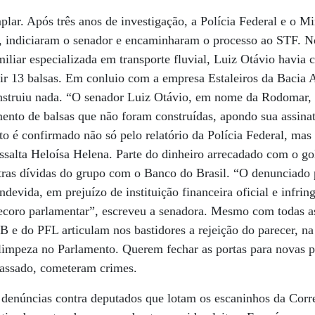
lar. Após três anos de investigação, a Polícia Federal e o Mi
, indiciaram o senador e encaminharam o processo ao STF. 
iar especializada em transporte fluvial, Luiz Otávio havia 
uir 13 balsas. Em conluio com a empresa Estaleiros da Bacia 
onstruiu nada. “O senador Luiz Otávio, em nome da Rodomar,
ento de balsas que não foram construídas, apondo sua assinat
ato é confirmado não só pelo relatório da Polícia Federal, ma
essalta Heloísa Helena. Parte do dinheiro arrecadado com o 
ras dívidas do grupo com o Banco do Brasil. “O denunciado p
devida, em prejuízo de instituição financeira oficial e infrin
decoro parlamentar”, escreveu a senadora. Mesmo com todas a
e do PFL articulam nos bastidores a rejeição do parecer, na
 limpeza no Parlamento. Querem fechar as portas para novas 
passado, cometeram crimes.
 denúncias contra deputados que lotam os escaninhos da Cor