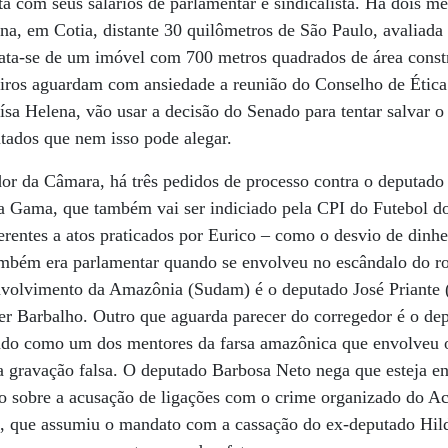
ta com seus salários de parlamentar e sindicalista. Há dois m
a, em Cotia, distante 30 quilômetros de São Paulo, avaliad
rata-se de um imóvel com 700 metros quadrados de área constr
eiros aguardam com ansiedade a reunião do Conselho de Ética
oísa Helena, vão usar a decisão do Senado para tentar salvar 
ados que nem isso pode alegar.
dor da Câmara, há três pedidos de processo contra o deputad
da Gama, que também vai ser indiciado pela CPI do Futebol d
erentes a atos praticados por Eurico – como o desvio de dinh
mbém era parlamentar quando se envolveu no escândalo do ro
nvolvimento da Amazônia (Sudam) é o deputado José Priant
der Barbalho. Outro que aguarda parecer do corregedor é o d
do como um dos mentores da farsa amazônica que envolveu o
gravação falsa. O deputado Barbosa Neto nega que esteja e
o sobre a acusação de ligações com o crime organizado do Ac
, que assumiu o mandato com a cassação do ex-deputado Hil