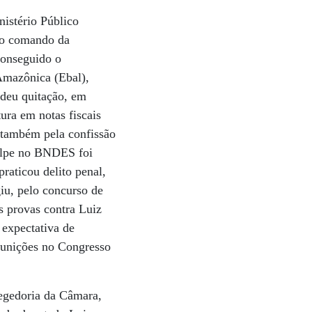
nistério Público
No comando da
conseguido o
Amazônica (Ebal),
 deu quitação, em
ura em notas fiscais
s também pela confissão
golpe no BNDES foi
raticou delito penal,
giu, pelo concurso de
s provas contra Luiz
 expectativa de
punições no Congresso
regedoria da Câmara,