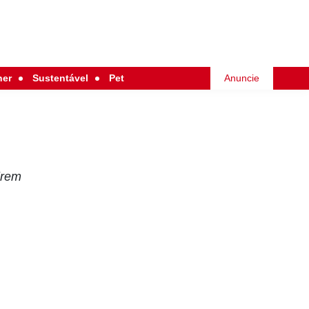
her
Sustentável
Pet
Anuncie
irem