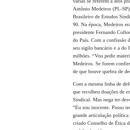
várias se referem a atos pr
Antônio Medeiros (PL-SP), 
Brasileiro de Estudos Sin
90. Na época, Medeiros era
presidente Fernando Collor
do País. Com a confissão 
seu sigilo bancário e a do
milhões. “Vou pedir materi
Medeiros. Se forem confirm
de que houve quebra de d
Com a mesma linha de defe
que recolheu doações de e
Sindical. Mas nega ter desv
“Eu sou inocente. Posso t
grande articulação polític
criado Conselho de Ética 