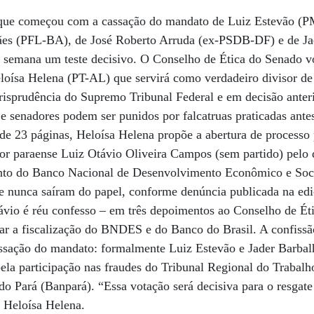
, que começou com a cassação do mandato de Luiz Estevão (
ães (PFL-BA), de José Roberto Arruda (ex-PSDB-DF) e de J
 semana um teste decisivo. O Conselho de Ética do Senado vo
loísa Helena (PT-AL) que servirá como verdadeiro divisor d
isprudência do Supremo Tribunal Federal e em decisão anteri
 e senadores podem ser punidos por falcatruas praticadas ant
de 23 páginas, Heloísa Helena propõe a abertura de processo
dor paraense Luiz Otávio Oliveira Campos (sem partido) pelo
nto do Banco Nacional de Desenvolvimento Econômico e Soc
ue nunca saíram do papel, conforme denúncia publicada na e
ávio é réu confesso – em três depoimentos ao Conselho de Ét
rlar a fiscalização do BNDES e do Banco do Brasil. A confissã
cassação do mandato: formalmente Luiz Estevão e Jader Barba
pela participação nas fraudes do Tribunal Regional do Trabal
o Pará (Banpará). “Essa votação será decisiva para o resgate
a Heloísa Helena.