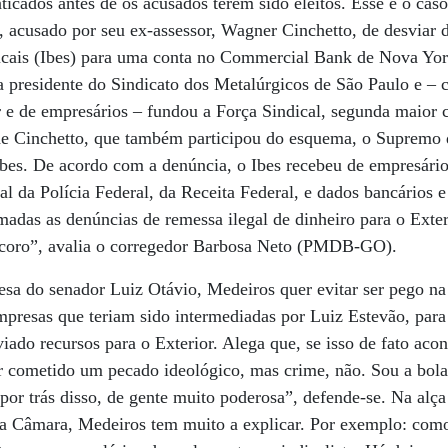
aticados antes de os acusados terem sido eleitos. Esse é o ca
acusado por seu ex-assessor, Wagner Cinchetto, de desviar di
dicais (Ibes) para uma conta no Commercial Bank de Nova York
 presidente do Sindicato dos Metalúrgicos de São Paulo e – 
 e de empresários – fundou a Força Sindical, segunda maior c
de Cinchetto, que também participou do esquema, o Supremo 
 Ibes. De acordo com a denúncia, o Ibes recebeu de empresári
al da Polícia Federal, da Receita Federal, e dados bancários e
adas as denúncias de remessa ilegal de dinheiro para o Exteri
ecoro”, avalia o corregedor Barbosa Neto (PMDB-GO).
sa do senador Luiz Otávio, Medeiros quer evitar ser pego na
mpresas que teriam sido intermediadas por Luiz Estevão, para
iado recursos para o Exterior. Alega que, se isso de fato acont
er cometido um pecado ideológico, mas crime, não. Sou a bol
a por trás disso, de gente muito poderosa”, defende-se. Na alç
da Câmara, Medeiros tem muito a explicar. Por exemplo: co