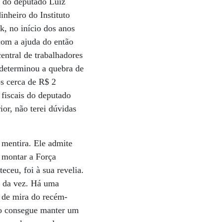
so do deputado Luiz
nheiro do Instituto
, no início dos anos
com a ajuda do então
entral de trabalhadores
determinou a quebra de
os cerca de R$ 2
 fiscais do deputado
or, não terei dúvidas
 mentira. Ele admite
 montar a Força
eceu, foi à sua revelia.
a da vez. Há uma
a de mira do recém-
mo consegue manter um