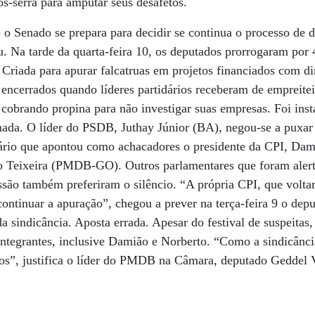
s-serra para amputar seus desafetos.
 o Senado se prepara para decidir se continua o processo de 
 Na tarde da quarta-feira 10, os deputados prorrogaram por 4
Criada para apurar falcatruas em projetos financiados com di
 encerrados quando líderes partidários receberam de empreite
cobrando propina para não investigar suas empresas. Foi inst
nada. O líder do PSDB, Juthay Júnior (BA), negou-se a puxar
ário que apontou como achacadores o presidente da CPI, Da
o Teixeira (PMDB-GO). Outros parlamentares que foram alert
são também preferiram o silêncio. “A própria CPI, que volta
 continuar a apuração”, chegou a prever na terça-feira 9 o de
a sindicância. Aposta errada. Apesar do festival de suspeitas,
ntegrantes, inclusive Damião e Norberto. “Como a sindicânci
-los”, justifica o líder do PMDB na Câmara, deputado Geddel