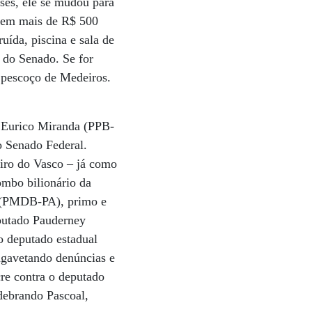
eses, ele se mudou para
a em mais de R$ 500
uída, piscina e sala de
 do Senado. Se for
o pescoço de Medeiros.
o Eurico Miranda (PPB-
o Senado Federal.
eiro do Vasco – já como
mbo bilionário da
e (PMDB-PA), primo e
eputado Pauderney
 deputado estadual
ngavetando denúncias e
re contra o deputado
debrando Pascoal,