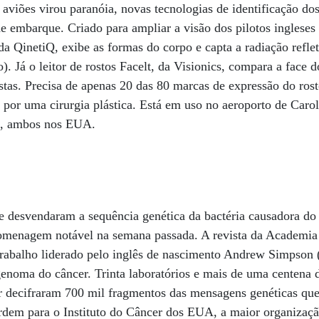
aviões virou paranóia, novas tecnologias de identificação do
de embarque. Criado para ampliar a visão dos pilotos ingleses 
 QinetiQ, exibe as formas do corpo e capta a radiação reflet
). Já o leitor de rostos Facelt, da Visionics, compara a face 
istas. Precisa de apenas 20 das 80 marcas de expressão do rosto
 por uma cirurgia plástica. Está em uso no aeroporto de Caro
on, ambos nos EUA.
que desvendaram a sequência genética da bactéria causadora d
omenagem notável na semana passada. A revista da Academia
rabalho liderado pelo inglês de nascimento Andrew Simpson (
genoma do câncer. Trinta laboratórios e mais de uma centena 
 decifraram 700 mil fragmentos das mensagens genéticas que
rdem para o Instituto do Câncer dos EUA, a maior organizaçã