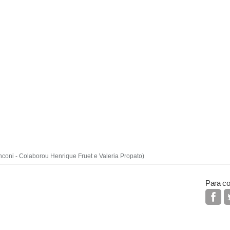
coni - Colaborou Henrique Fruet e Valeria Propato)
Para co