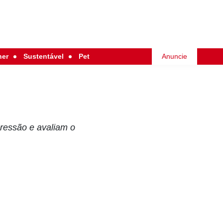
her
Sustentável
Pet
Anuncie
ressão e avaliam o