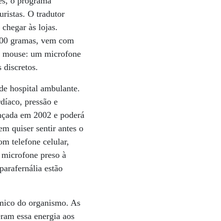
tes, o programa
uristas. O tradutor
chegar às lojas.
 300 gramas, vem com
há mouse: um microfone
 discretos.
de hospital ambulante.
díaco, pressão e
lançada em 2002 e poderá
em quiser sentir antes o
m telefone celular,
 microfone preso à
parafernália estão
rmico do organismo. As
eram essa energia aos