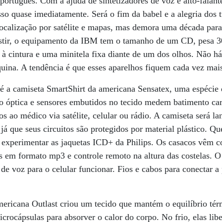
 português. Com a ajuda de sintetizadores de voz e alto-falan
usso quase imediatamente. Será o fim da babel e a alegria dos t
localização por satélite e mapas, mas demora uma década para 
estir, o equipamento da IBM tem o tamanho de um CD, pesa
 à cintura e uma minitela fixa diante de um dos olhos. Não 
ina. A tendência é que esses aparelhos fiquem cada vez mais
 a camiseta SmartShirt da americana Sensatex, uma espécie 
ção óptica e sensores embutidos no tecido medem batimento car
os ao médico via satélite, celular ou rádio. A camiseta será 
 já que seus circuitos são protegidos por material plástico. Qu
experimentar as jaquetas ICD+ da Philips. Os casacos vêm co
s em formato mp3 e controle remoto na altura das costelas. O
e voz para o celular funcionar. Fios e cabos para conectar a 
mericana Outlast criou um tecido que mantém o equilíbrio té
icrocápsulas para absorver o calor do corpo. No frio, elas lib