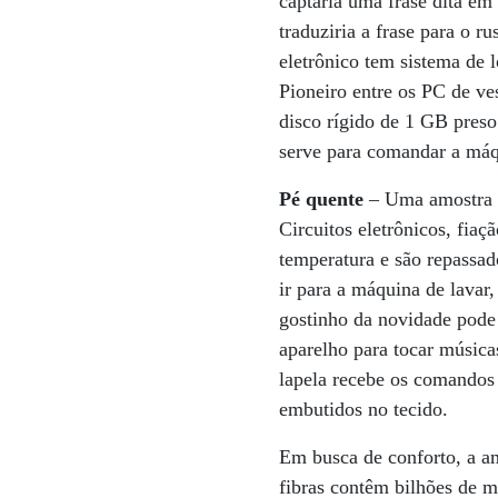
captaria uma frase dita em
traduziria a frase para o r
eletrônico tem sistema de 
Pioneiro entre os PC de v
disco rígido de 1 GB preso
serve para comandar a máqu
Pé quente
– Uma amostra é
Circuitos eletrônicos, fia
temperatura e são repassad
ir para a máquina de lavar,
gostinho da novidade pode 
aparelho para tocar música
lapela recebe os comandos d
embutidos no tecido.
Em busca de conforto, a a
fibras contêm bilhões de m