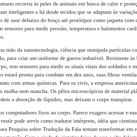
umano recorria às peles de animais em busca de calor e prote
ram inteligentes e há desde tecidos que se adaptam às variaçõ
 de suor debaixo do braço até protótipos como jaqueta com c
 sensores para medir pressão, temperatura e batimentos card
ss.
ou mão da nanotecnologia, ciência que manipula partículas 
lo, para criar um uniforme de guerra imbatível. Resistente às
rpo, tem sensores para medir os sinais vitais dos soldados e
 estará pronta para combate em dez anos, suas fibras ventil
ntato com armas químicas. Para os civis, a empresa america
o molha nem mancha. Os pêlos microscópicos de material plás
edem a absorção de líquidos, mas deixam o corpo transpirar.
os computadores fixos ao corpo. Parece exagero acessar e-ma
vestir pode servir como tradutor intérprete, idéia que cientist
ara Pesquisa sobre Tradução da Fala tentam transformar em r