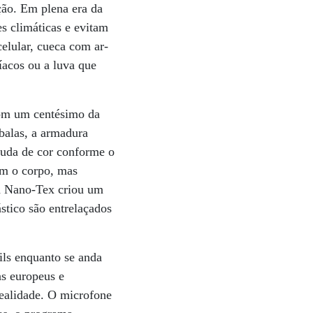
ção. Em plena era da
es climáticas e evitam
elular, cueca com ar-
íacos ou a luva que
com um centésimo da
 balas, a armadura
 muda de cor conforme o
am o corpo, mas
na Nano-Tex criou um
tico são entrelaçados
ils enquanto se anda
as europeus e
ealidade. O microfone