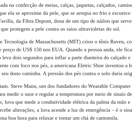
sada na confecção de meias, calças, jaquetas, calçados, camise
que ela se aproxime da pele, que se arrepia no frio e escurece 
 Favilla, da Fibra Dupont, dona de um tipo de náilon que serve
que protegem a pele contra os raios ultravioletas do sol.
de Tecnologia de Massachusetts (MIT) criou o tênis Raven, c
 e preço de US$ 150 nos EUA. Quando a pessoa anda, ele fica 
 leva dois segundos para inflar a parte dianteira do calçado 
mente com foco nos pés, a americana Eletric Shoe inventou a b
 seu dono caminha. A pressão dos pés contra o solo daria orig
altam. Steve Mann, um dos fundadores do Wearable Computer
a medir o suor e regular a temperatura por meio de sinais de
or, luva que mede a condutividade elétrica da palma da mão e 
cebe alterações, a luva acende a luz de emergência – é o sina
 uma boa hora para relaxar e tomar um chá de camomila.