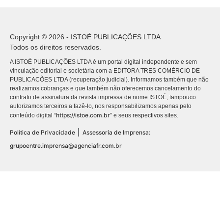
Copyright © 2026 - ISTOÉ PUBLICAÇÕES LTDA
Todos os direitos reservados.
A ISTOÉ PUBLICAÇÕES LTDA é um portal digital independente e sem
vinculação editorial e societária com a EDITORA TRES COMÉRCIO DE
PUBLICACÕES LTDA (recuperação judicial). Informamos também que não
realizamos cobranças e que também não oferecemos cancelamento do
contrato de assinatura da revista impressa de nome ISTOÉ, tampouco
autorizamos terceiros a fazê-lo, nos responsabilizamos apenas pelo
https://istoe.com.br
conteúdo digital “
” e seus respectivos sites.
|
Política de Privacidade
Assessoria de Imprensa:
grupoentre.imprensa@agenciafr.com.br