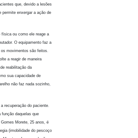
cientes que, devido a lesões
e permite enxergar a ação de
física ou como ele reage a
putador. O equipamento faz a
 os movimentos são feitos.
lte a reagir de maneira
de reabilitação da
ximo sua capacidade de
arelho não faz nada sozinho,
é a recuperação do paciente.
a função daquelas que
er Gomes Morete, 25 anos, é
legia (imobilidade do pescoço