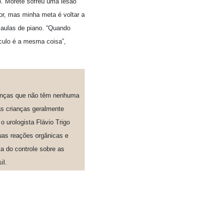
o. Morete sofreu uma lesão
or, mas minha meta é voltar a
 aulas de piano. “Quando
ulo é a mesma coisa”,
ianças que não têm nenhuma
as crianças geralmente
o urologista Flávio Trigo
suas reações orgânicas e
ta do controle sobre as
il.