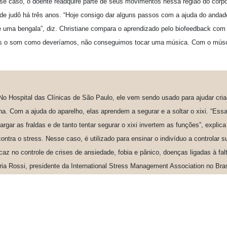
esse caso, o doente readquire parte de seus movimentos nessa região do corp
de judô há três anos. “Hoje consigo dar alguns passos com a ajuda do andad
 uma bengala”, diz. Christiane compara o aprendizado pelo biofeedback com
os o som como deveríamos, não conseguimos tocar uma música. Com o músc
No Hospital das Clínicas de São Paulo, ele vem sendo usado para ajudar cr
a. Com a ajuda do aparelho, elas aprendem a segurar e a soltar o xixi. “Ess
rgar as fraldas e de tanto tentar segurar o xixi invertem as funções”, explica 
ontra o stress. Nesse caso, é utilizado para ensinar o indivíduo a controlar 
az no controle de crises de ansiedade, fobia e pânico, doenças ligadas à fal
ia Rossi, presidente da International Stress Management Association no Bras