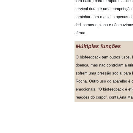
para baixo) para tetraparesia. N
cervical durante uma competição 
caminhar com o auxílio apenas de
dedilhamos o piano e não ouvim
afirma.
Múltiplas funções
O biofeedback tem outros usos. 
doença, mas não controlam a urin
sofrem uma pressão social para la
Rocha. Outro uso do aparelho é c
emocionais. “O biofeedback é efic
reações do corpo”, conta Ana Mar