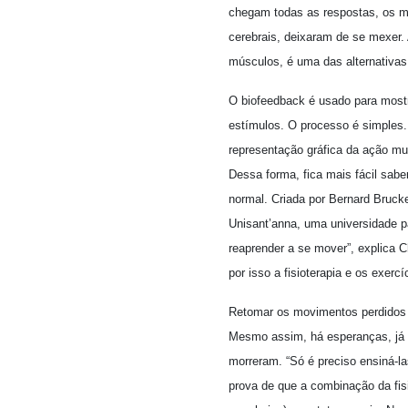
chegam todas as respostas, os mé
cerebrais, deixaram de se mexer. 
músculos, é uma das alternativas
O biofeedback é usado para mostr
estímulos. O processo é simples.
representação gráfica da ação mu
Dessa forma, fica mais fácil sabe
normal. Criada por Bernard Brucke
Unisant’anna, uma universidade p
reaprender a se mover”, explica C
por isso a fisioterapia e os exerc
Retomar os movimentos perdidos de
Mesmo assim, há esperanças, já 
morreram. “Só é preciso ensiná-l
prova de que a combinação da fisi