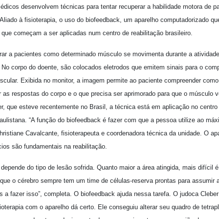
dicos desenvolvem técnicas para tentar recuperar a habilidade motora de pa
Aliado à fisioterapia, o uso do biofeedback, um aparelho computadorizado qu
 que começam a ser aplicadas num centro de reabilitação brasileiro.
ar a pacientes como determinado músculo se movimenta durante a atividade 
 No corpo do doente, são colocados eletrodos que emitem sinais para o com
scular. Exibida no monitor, a imagem permite ao paciente compreender como
r as respostas do corpo e o que precisa ser aprimorado para que o músculo vo
r, que esteve recentemente no Brasil, a técnica está em aplicação no centro 
aulistana. “A função do biofeedback é fazer com que a pessoa utilize ao má
hristiane Cavalcante, fisioterapeuta e coordenadora técnica da unidade. O ap
ícios são fundamentais na reabilitação.
pende do tipo de lesão sofrida. Quanto maior a área atingida, mais difícil 
que o cérebro sempre tem um time de células-reserva prontas para assumir 
as a fazer isso”, completa. O biofeedback ajuda nessa tarefa. O judoca Cleb
oterapia com o aparelho dá certo. Ele conseguiu alterar seu quadro de tetrap