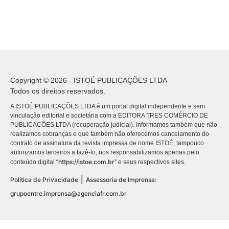
Copyright © 2026 - ISTOÉ PUBLICAÇÕES LTDA
Todos os direitos reservados.
A ISTOÉ PUBLICAÇÕES LTDA é um portal digital independente e sem
vinculação editorial e societária com a EDITORA TRES COMÉRCIO DE
PUBLICACÕES LTDA (recuperação judicial). Informamos também que não
realizamos cobranças e que também não oferecemos cancelamento do
contrato de assinatura da revista impressa de nome ISTOÉ, tampouco
autorizamos terceiros a fazê-lo, nos responsabilizamos apenas pelo
https://istoe.com.br
conteúdo digital “
” e seus respectivos sites.
|
Política de Privacidade
Assessoria de Imprensa:
grupoentre.imprensa@agenciafr.com.br