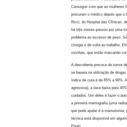
Conseguir com que as mulheres fa
procuram o médico depois que o t
Ricci, do Hospital das Clínicas,
há três meses passou por uma mas
problema ao excesso de peso. Só
cirurgia e de volta ao trabalho, E
vizinhas, que estão marcando con
A descoberta precoce do tumor d
se baseia na utilização de drogas 
índice de cura é de 85% a 90%. A
agressiva), a taxa baixa para 45
cuidados. Um deles é fazer o aut
a primeira mamografia (uma radiog
que pode ajudar é a mamotomia, p
técnica está disponível em algum
Paulo.