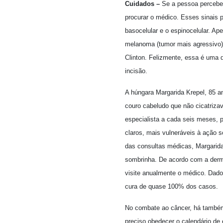
Cuidados –
Se a pessoa perceber
procurar o médico. Esses sinais p
basocelular e o espinocelular. Ap
melanoma (tumor mais agressivo)
Clinton. Felizmente, essa é uma d
incisão.
A húngara Margarida Krepel, 85 a
couro cabeludo que não cicatrizav
especialista a cada seis meses, 
claros, mais vulneráveis à ação s
das consultas médicas, Margarida 
sombrinha. De acordo com a derma
visite anualmente o médico. Dado
cura de quase 100% dos casos.
No combate ao câncer, há também
preciso obedecer o calendário de 