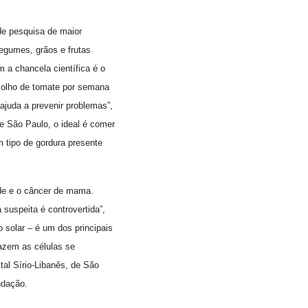
de pesquisa de maior
egumes, grãos e frutas
 a chancela científica é o
molho de tomate por semana
ajuda a prevenir problemas”,
e São Paulo, o ideal é comer
 tipo de gordura presente
de e o câncer de mama.
suspeita é controvertida”,
o solar – é um dos principais
fazem as células se
tal Sírio-Libanês, de São
ndação.