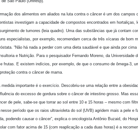
l de São Paulo (Unifesp).
rmação dos alimentos em aliados na luta contra o câncer é um dos campos 
ientistas investigam a capacidade de compostos encontrados em hortaliças, l
surgimento de tumores (leia quadro). Uma das substâncias que já contam com
guns especialistas, por exemplo, recomendam cerca de três xícaras de bom 
próstata. “Não há nada a perder com uma dieta saudável e que ainda por cima 
nsultoria e Nutrição. Para o pesquisador Fernando Moreno, da Universidade d
 e frutas. E existem indícios, por exemplo, de que o consumo de ômega-3, um
a proteção contra o câncer de mama.
 medida importante é o exercício.
Descobriu-se uma relação entre a obesida
luência do excesso de gordura sobre o câncer de intestino grosso. Mas essa 
cer de pele, sabe-se que torrar ao sol entre 10 e 15 horas – mesmo com filtr
 nesse período que os raios ultravioleta do sol (UVB) agridem mais a pele e 
a, podendo causar o câncer”, explica o oncologista Antônio Buzaid, do Hospi
 solar com fator acima de 15 (com reaplicação a cada duas horas) é a recome