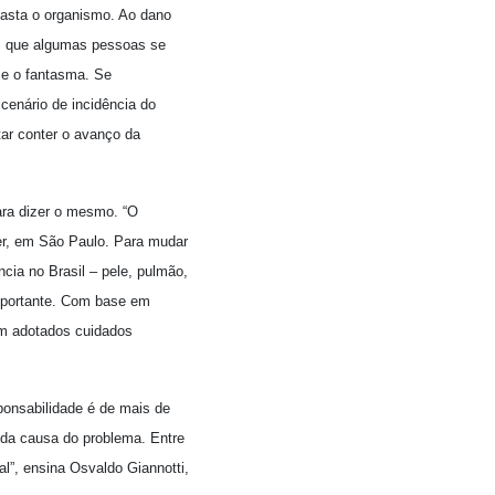
asta o organismo. Ao dano
os que algumas pessoas se
se o fantasma. Se
cenário de incidência do
tar conter o avanço da
ara dizer o mesmo. “O
ncer, em São Paulo. Para mudar
cia no Brasil – pele, pulmão,
importante. Com base em
em adotados cuidados
onsabilidade é de mais de
 da causa do problema. Entre
”, ensina Osvaldo Giannotti,