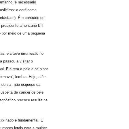
amanho, é necessário
asileiros: o carcinoma
etástase). É o contrário do
presidente americano Bill
são por meio de uma pequena
ás, ela teve uma lesão no
a passou a visitar o
ol. Ela tem a pele e os olhos
ueimava”, lembra. Hoje, além
ando sai, não esquece da
uspeita de câncer de pele
agnóstico precoce resulta na
iplinado é fundamental. É
umores letais para a mulher.