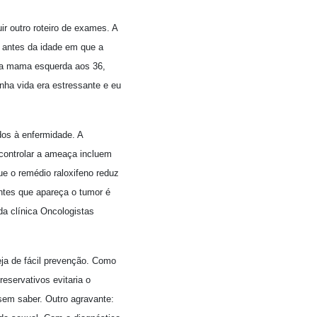
r outro roteiro de exames. A
s antes da idade em que a
u a mama esquerda aos 36,
inha vida era estressante e eu
dos à enfermidade. A
 controlar a ameaça incluem
ue o remédio raloxifeno reduz
ntes que apareça o tumor é
da clínica Oncologistas
seja de fácil prevenção. Como
eservativos evitaria o
sem saber. Outro agravante: