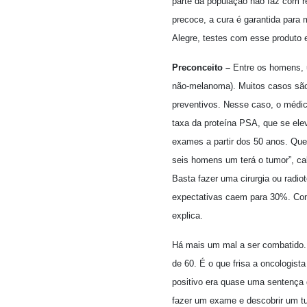
parte da população não faz com re
precoce, a cura é garantida para
Alegre, testes com esse produto
Preconceito –
Entre os homens, u
não-melanoma). Muitos casos são
preventivos. Nesse caso, o médic
taxa da proteína PSA, que se ele
exames a partir dos 50 anos. Qu
seis homens um terá o tumor”, cal
Basta fazer uma cirurgia ou radio
expectativas caem para 30%. Com o
explica.
Há mais um mal a ser combatido.
de 60. É o que frisa a oncologist
positivo era quase uma sentença
fazer um exame e descobrir um tu