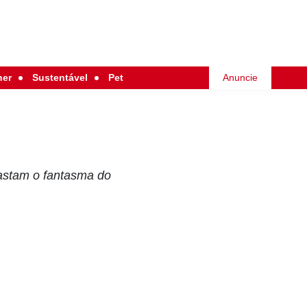
her
Sustentável
Pet
Anuncie
fastam o fantasma do