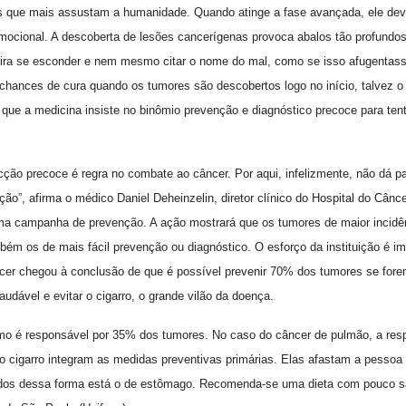
 que mais assustam a humanidade. Quando atinge a fase avançada, ele dev
emocional. A descoberta de lesões cancerígenas provoca abalos tão profund
ira se esconder e nem mesmo citar o nome do mal, como se isso afugentas
ances de cura quando os tumores são descobertos logo no início, talvez o 
 que a medicina insiste no binômio prevenção e diagnóstico precoce para ten
ção precoce é regra no combate ao câncer. Por aqui, infelizmente, não dá p
enção”, afirma o médico Daniel Deheinzelin, diretor clínico do Hospital do Câ
 uma campanha de prevenção. A ação mostrará que os tumores de maior incidên
bém os de mais fácil prevenção ou diagnóstico. O esforço da instituição é 
ncer chegou à conclusão de que é possível prevenir 70% dos tumores se for
udável e evitar o cigarro, o grande vilão da doença.
mo é responsável por 35% dos tumores. No caso do câncer de pulmão, a resp
 cigarro integram as medidas preventivas primárias. Elas afastam a pessoa
dos dessa forma está o de estômago. Recomenda-se uma dieta com pouco sal