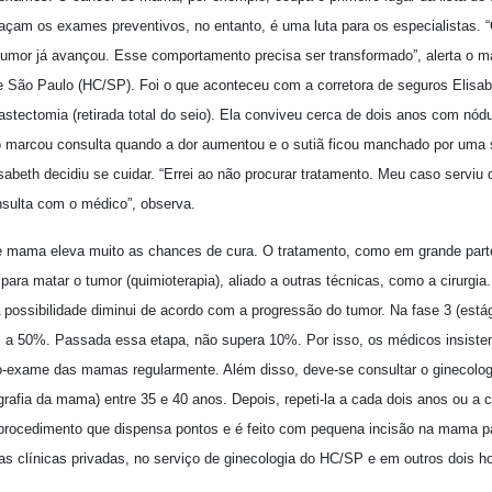
çam os exames preventivos, no entanto, é uma luta para os especialistas. 
umor já avançou. Esse comportamento precisa ser transformado”, alerta o m
 de São Paulo (HC/SP). Foi o que aconteceu com a corretora de seguros Elisa
tectomia (retirada total do seio). Ela conviveu cerca de dois anos com nód
 marcou consulta quando a dor aumentou e o sutiã ficou manchado por uma
lisabeth decidiu se cuidar. “Errei ao não procurar tratamento. Meu caso serviu
sulta com o médico”, observa.
e mama eleva muito as chances de cura. O tratamento, como em grande part
para matar o tumor (quimioterapia), aliado a outras técnicas, como a cirurgia. 
 possibilidade diminui de acordo com a progressão do tumor. Na fase 3 (está
% a 50%. Passada essa etapa, não supera 10%. Por isso, os médicos insistem
o-exame das mamas regularmente. Além disso, deve-se consultar o ginecolog
rafia da mama) entre 35 e 40 anos. Depois, repeti-la a cada dois anos ou a 
rocedimento que dispensa pontos e é feito com pequena incisão na mama par
as clínicas privadas, no serviço de ginecologia do HC/SP e em outros dois ho