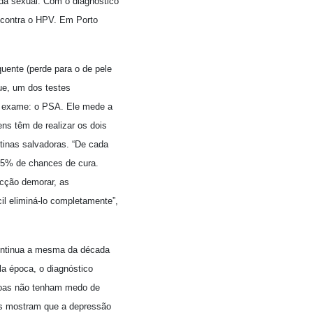
ida sexual. Com o diagnóstico
a contra o HPV. Em Porto
uente (perde para o de pele
ue, um dos testes
ro exame: o PSA. Ele mede a
ns têm de realizar os dois
tinas salvadoras. “De cada
 85% de chances de cura.
tecção demorar, as
il eliminá-lo completamente”,
continua a mesma da década
la época, o diagnóstico
ssoas não tenham medo de
os mostram que a depressão