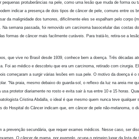
 pequenas protuberâncias na pele, como uma lesão que muda de forma ou t
odem indicar a presença de dois tipos de câncer de pele, comuns entre os br
esar da malignidade dos tumores, dificilmente eles se espalham pelo corpo (m
. Na semana passada, foi removido um carcinoma basocelular das costas do 
as formas de câncer mais facilmente curáveis. Para tratá-lo, retira-se a le
nos, que vive no Brasil desde 1939, conhece bem a doença. Três décadas atr
a. Foi ao médico e descobriu que era um carcinoma, retirado com cirurgia. El
pois começaram a surgir várias lesões em sua pele. O motivo da doença é o s
olar. “Na praia, mesmo debaixo do guarda-sol, o reflexo da luz na areia me q
usa protetor diariamente no rosto e evita sair à rua entre 10 e 15 horas. Qu
tologista Cristina Abdalla, o ideal é que mesmo quem nunca teve qualquer s
s do Hospital do Câncer indicam que, em câncer de pele não-melanoma, o di
 a prevenção secundária, que requer exames médicos. Nesse caso, ser disc
exames. O câncer de mama, por exemplo, ocupa o primeiro lugar da lista de t