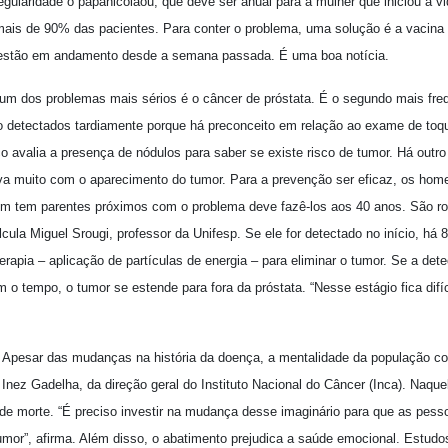
gularidade o papanicolaou, que deve ser anual para a mulher que iniciou a v
 mais de 90% das pacientes. Para conter o problema, uma solução é a vacin
 estão em andamento desde a semana passada. É uma boa notícia.
m dos problemas mais sérios é o câncer de próstata. É o segundo mais freq
 detectados tardiamente porque há preconceito em relação ao exame de toq
o avalia a presença de nódulos para saber se existe risco de tumor. Há out
va muito com o aparecimento do tumor. Para a prevenção ser eficaz, os home
em tem parentes próximos com o problema deve fazê-los aos 40 anos. São ro
cula Miguel Srougi, professor da Unifesp. Se ele for detectado no início, há
terapia – aplicação de partículas de energia – para eliminar o tumor. Se a de
 tempo, o tumor se estende para fora da próstata. “Nesse estágio fica difíc
 Apesar das mudanças na história da doença, a mentalidade da população 
a Inez Gadelha, da direção geral do Instituto Nacional do Câncer (Inca). Naque
 de morte. “É preciso investir na mudança desse imaginário para que as pe
mor”, afirma. Além disso, o abatimento prejudica a saúde emocional. Estud