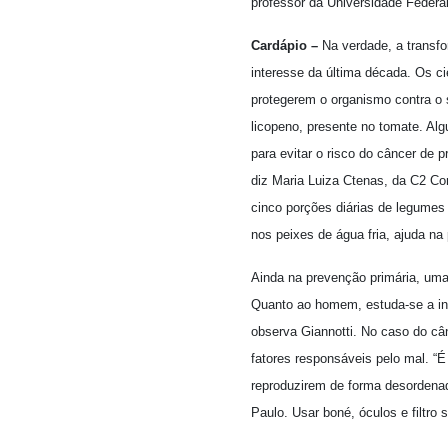
professor da Universidade Federa
Cardápio –
Na verdade, a transfo
interesse da última década. Os c
protegerem o organismo contra o 
licopeno, presente no tomate. Al
para evitar o risco do câncer de 
diz Maria Luiza Ctenas, da C2 Co
cinco porções diárias de legumes
nos peixes de água fria, ajuda n
Ainda na prevenção primária, uma
Quanto ao homem, estuda-se a inf
observa Giannotti. No caso do cân
fatores responsáveis pelo mal. “É
reproduzirem de forma desordenad
Paulo. Usar boné, óculos e filtro