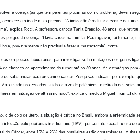
volver a doença (as que têm parentes próximas com o problema) devem segui
, acontece em idade mais precoce. “A indicação é realizar o exame dez ano
ema”, explica Ricci. A professora carioca Tânia Brandão, 48 anos, que retiro
e os perigos da doença. “Havia casos na família. Para agravar, fui fumante, m
 hoje, provavelmente não precisaria fazer a mastectomia”, conta.
eitos em poucos laboratórios, para investigar se há mutações nos genes liga
% de chances de aparecimento do tumor até os 80 anos. As estratégias para
so de substâncias para prevenir o câncer. Pesquisas indicam, por exemplo, q
. Mais usada nos Estados Unidos e alvo de polêmicas, a retirada dos seios a
heres em situação de altíssimo risco”, explica o médico Miguel Froimtchuk, 
o, o de colo de útero, a situação é crítica no Brasil, embora a enfermidade 
à infecção pelo papilomavírus humano (HPV), por contato sexual, o uso de pr
al do Câncer, entre 15% e 25% das brasileiras estão contaminadas. Muitas 