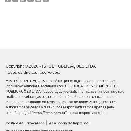
Copyright © 2026 - ISTOÉ PUBLICAÇÕES LTDA
Todos os direitos reservados.
A ISTOÉ PUBLICAÇÕES LTDA é um portal digital independente e sem
vinculação editorial e societária com a EDITORA TRES COMÉRCIO DE
PUBLICACÕES LTDA (recuperação judicial). Informamos também que não
realizamos cobranças e que também não oferecemos cancelamento do
contrato de assinatura da revista impressa de nome ISTOÉ, tampouco
autorizamos terceiros a fazê-lo, nos responsabilizamos apenas pelo
https://istoe.com.br
conteúdo digital “
” e seus respectivos sites.
|
Política de Privacidade
Assessoria de Imprensa:
grupoentre.imprensa@agenciafr.com.br