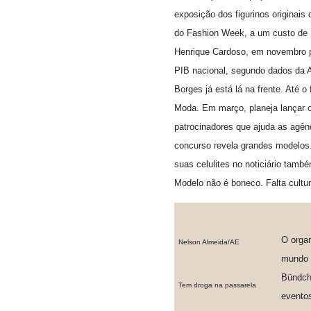
exposição dos figurinos originais
do Fashion Week, a um custo de R
Henrique Cardoso, em novembro pa
PIB nacional, segundo dados da A
Borges já está lá na frente. Até o
Moda. Em março, planeja lançar o
patrocinadores que ajuda as agên
concurso revela grandes modelos
suas celulites no noticiário tamb
Modelo não é boneco. Falta cultu
O orga
Nelson Almeida/AE
mundo 
Bündch
Tem droga na passarela
eventos