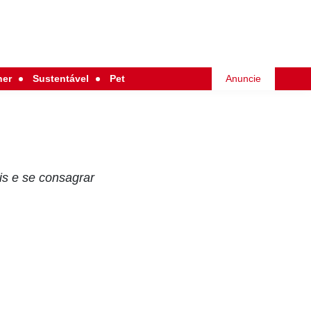
her
Sustentável
Pet
Anuncie
is e se consagrar