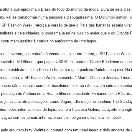
atona que aproxima o Brasil do topo do mundo da moda. Durante seis dias, 
ulo, vai se transformar numa passarela disputadíssima. O MorumbiFashion, 
e SP Fashion Week, reforça a versão de que o País das bananas estaria vira
rnalistas e celebridades, o programa já reúne público maior que o do Grande 
 costumam assistir à corrida no autódromo de Interlagos.
no e inverno, que estarão à venda nas lojas em março, a SP Fashion Week te
ovitch e M.Officer – que pagou US$ 30 mil para ter Gisele Bündchen no ano
mo o estilista mineiro Ronaldo Fraga e a grife paulista Carlota Joaquina. Na 
rica Latina, a SP Fashion Week apresentará Martin Churba e Jessica Trosman
upas são sensuais como os brasileiros, eles só não haviam sido apresentad
a presença de Antônio de la Rúa, o filho do presidente Fernando de la Rúa, m
os jornalistas de publicações como Vogue, Elle e o jornal londrino The Sun
des redes internacionais de lojas, como a francesa Galeria Lafayette e a in
icação com os jornais internacionais”, empolga-se o estilista Tufi Duek.
pelo arquiteto Isay Weinfeld, contará com um túnel negro e dois andares d