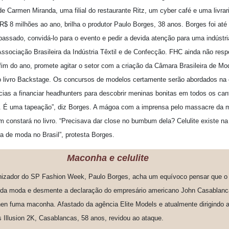
 de Carmen Miranda, uma filial do restaurante Ritz, um cyber café e uma livra
$ 8 milhões ao ano, brilha o produtor Paulo Borges, 38 anos. Borges foi até
ssado, convidá-lo para o evento e pedir a devida atenção para uma indústr
ssociação Brasileira da Indústria Têxtil e de Confecção. FHC ainda não res
 fim do ano, promete agitar o setor com a criação da Câmara Brasileira de Mod
 livro Backstage. Os concursos de modelos certamente serão abordados na o
cias a financiar headhunters para descobrir meninas bonitas em todos os c
. É uma tapeação”, diz Borges. A mágoa com a imprensa pelo massacre da 
ém constará no livro. “Precisava dar close no bumbum dela? Celulite existe 
ra de moda no Brasil”, protesta Borges.
Maconha e celulite
nizador do SP Fashion Week, Paulo Borges, acha um equívoco pensar que o
da moda e desmente a declaração do empresário americano John Casablanca
en fuma maconha. Afastado da agência Elite Models e atualmente dirigindo 
 Illusion 2K, Casablancas, 58 anos, revidou ao ataque.