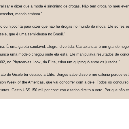
alizar e dizer que a moda é sinônimo de drogas. Não tem droga no meu event
 perceber, mando embora.”
 ou hipócrita para dizer que não há drogas no mundo da moda. Ele só fez es
ele, que é uma semi-deusa no Brasil.”
ira. É uma garota saudável, alegre, divertida. Casablancas é um grande nego
 nunca uma modelo chegou onde ela está. Ele manipulava resultados de concur
2, no Phytoervas Look, da Elite, criou um quiproquó entre os jurados.”
fato de Gisele ter deixado a Elite. Borges sabe disso e me calunia porque e
ion Week of the Americas, que vai concorrer com a dele. Todos os concursos
urtas. Gasto US$ 150 mil por concurso e tenho direito a veto. Por que não e