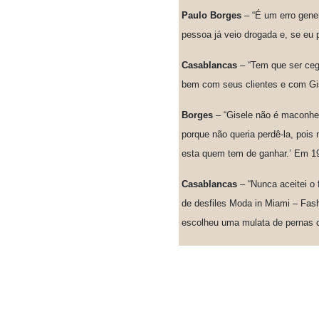
Paulo Borges
– “É um erro gener
pessoa já veio drogada e, se eu
Casablancas
– “Tem que ser cego
bem com seus clientes e com Gis
Borges
– “Gisele não é maconhe
porque não queria perdê-la, pois
esta quem tem de ganhar.’ Em 199
Casablancas
– “Nunca aceitei o 
de desfiles Moda in Miami – Fash
escolheu uma mulata de pernas c