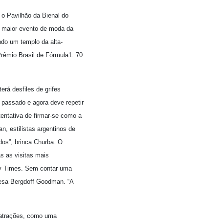
o Pavilhão da Bienal do
o maior evento de moda da
ndo um templo da alta-
Prêmio Brasil de Fórmula1: 70
rá desfiles de grifes
 passado e agora deve repetir
tentativa de firmar-se como a
, estilistas argentinos de
os”, brinca Churba. O
as as visitas mais
day Times. Sem contar uma
glesa Bergdoff Goodman. “A
e atrações, como uma