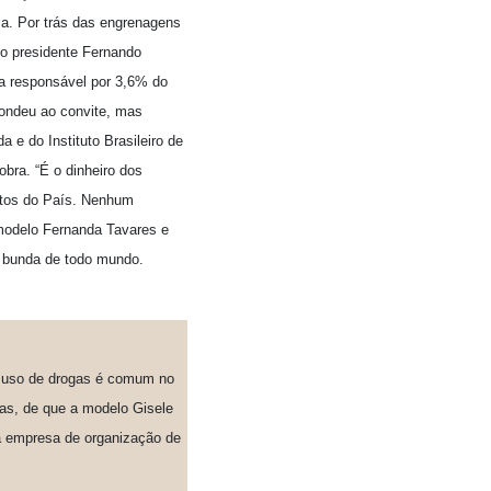
ria. Por trás das engrenagens
 o presidente Fernando
ia responsável por 3,6% do
pondeu ao convite, mas
a e do Instituto Brasileiro de
bra. “É o dinheiro dos
antos do País. Nenhum
modelo Fernanda Tavares e
na bunda de todo mundo.
 uso de drogas é comum no
s, de que a modelo Gisele
a empresa de organização de