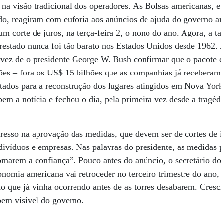
, na visão tradicional dos operadores. As Bolsas americanas, 
ndo, reagiram com euforia aos anúncios de ajuda do governo 
um corte de juros, na terça-feira 2, o nono do ano. Agora, a t
estado nunca foi tão barato nos Estados Unidos desde 1962.
 a vez de o presidente George W. Bush confirmar que o pacote
ões – fora os US$ 15 bilhões que as companhias já receberam
ntados para a reconstrução dos lugares atingidos em Nova Yo
bem a notícia e fechou o dia, pela primeira vez desde a tragé
resso na aprovação das medidas, que devem ser de cortes de
indivíduos e empresas. Nas palavras do presidente, as medida
omarem a confiança”. Pouco antes do anúncio, o secretário do
nomia americana vai retroceder no terceiro trimestre do ano,
ão que já vinha ocorrendo antes de as torres desabarem. Cres
em visível do governo.