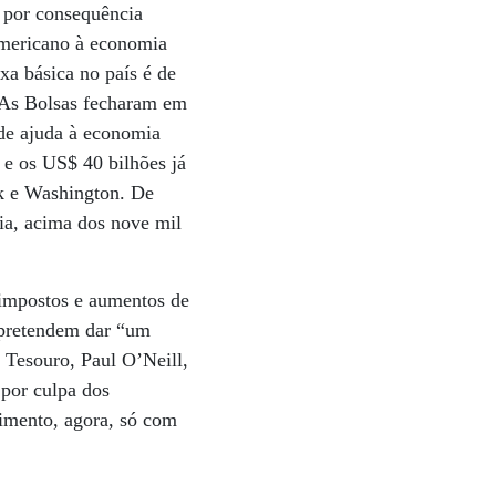
e por consequência
americano à economia
axa básica no país é de
 As Bolsas fecharam em
 de ajuda à economia
 e os US$ 40 bilhões já
rk e Washington. De
dia, acima dos nove mil
 impostos e aumentos de
s pretendem dar “um
 Tesouro, Paul O’Neill,
 por culpa dos
cimento, agora, só com