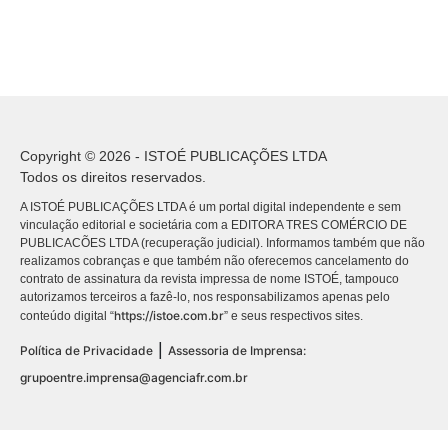
Copyright © 2026 - ISTOÉ PUBLICAÇÕES LTDA
Todos os direitos reservados.
A ISTOÉ PUBLICAÇÕES LTDA é um portal digital independente e sem
vinculação editorial e societária com a EDITORA TRES COMÉRCIO DE
PUBLICACÕES LTDA (recuperação judicial). Informamos também que não
realizamos cobranças e que também não oferecemos cancelamento do
contrato de assinatura da revista impressa de nome ISTOÉ, tampouco
autorizamos terceiros a fazê-lo, nos responsabilizamos apenas pelo
https://istoe.com.br
conteúdo digital “
” e seus respectivos sites.
|
Política de Privacidade
Assessoria de Imprensa:
grupoentre.imprensa@agenciafr.com.br