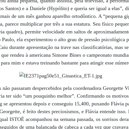
ou ainda pequena, quando assistia, pela televisão, a performa
s Santos) e a Daniele (Hypólito) e queria ser igual a elas”, 
o mais de um mês ganhou aparelho ortodôntico. A “pequena gi
 parece multiplicar por três a sua estatura. Seu físico peq
(leia quadro), permite velocidade em saltos de aproximadament
aulo, ela experimentou o alto grau de pressão psicológica p
aiu durante apresentação na trave nas classificatórias, mas se
 à que rendeu à americana Simone Bines o campeonato mundia
para mim e estava treinando bastante para atingir esse núme
s não passaram despercebidos pela coordenadora Georgette Vi
eria ter sido “um pouquinho melhor”. Confirmando os motivos
 se apresentou depois e conseguiu 15,400, puxando Flávia pa
 Georgette, é feito destes preciosismos, e Flávia entende isso.
qual ISTOÉ acompanhou na semana passada, os sorrisos dera
, seguidos de uma balançada de cabeça a cada vez que cravava