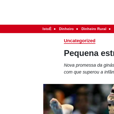
IstoÉ
Dinheiro
Dinheiro Rural
Uncategorized
Pequena est
Nova promessa da ginásti
com que superou a infânc