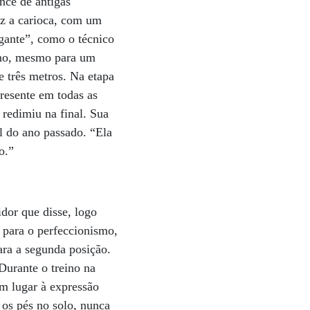
nce de antigas
diz a carioca, com um
gante”, como o técnico
ueno, mesmo para um
e três metros. Na etapa
resente em todas as
 redimiu na final. Sua
l do ano passado. “Ela
ro.”
dor que disse, logo
 para o perfeccionismo,
ra a segunda posição.
 Durante o treino na
m lugar à expressão
 os pés no solo, nunca