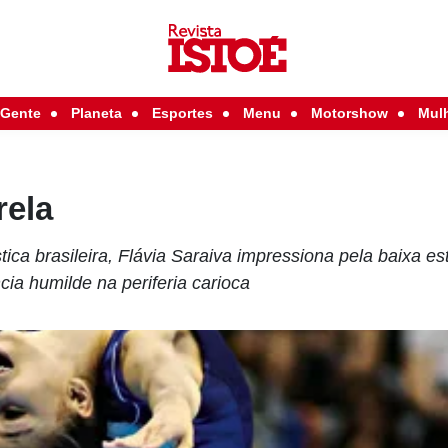
Gente
Planeta
Esportes
Menu
Motorshow
Mul
rela
ca brasileira, Flávia Saraiva impressiona pela baixa est
ia humilde na periferia carioca