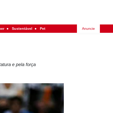
her
Sustentável
Pet
Anuncie
atura e pela força