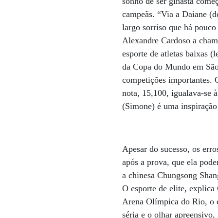
sonho de ser ginasta começ
campeãs. “Via a Daiane (do
largo sorriso que há pouc
Alexandre Cardoso a chama,
esporte de atletas baixas 
da Copa do Mundo em São P
competições importantes. C
nota, 15,100, igualava-se
(Simone) é uma inspiração 
Apesar do sucesso, os erro
após a prova, que ela pod
a chinesa Chungsong Shang
O esporte de elite, explica
Arena Olímpica do Rio, o 
séria e o olhar apreensivo