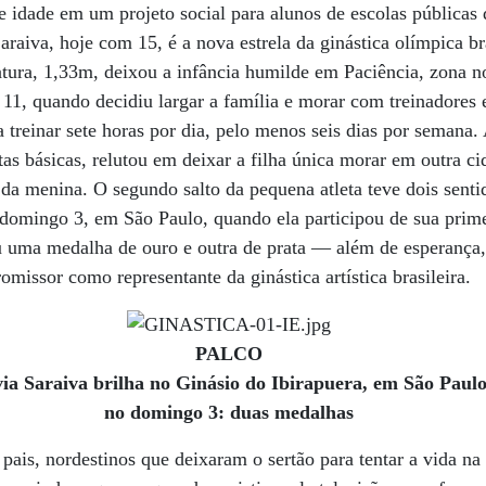
e idade em um projeto social para alunos de escolas públicas 
araiva, hoje com 15, é a nova estrela da ginástica olímpica b
atura, 1,33m, deixou a infância humilde em Paciência, zona nor
 11, quando decidiu largar a família e morar com treinadores e
a treinar sete horas por dia, pelo menos seis dias por semana.
as básicas, relutou em deixar a filha única morar em outra ci
da menina. O segundo salto da pequena atleta teve dois sentido
o domingo 3, em São Paulo, quando ela participou de sua prim
u uma medalha de ouro e outra de prata — além de esperança,
missor como representante da ginástica artística brasileira.
PALCO
via Saraiva brilha no Ginásio do Ibirapuera, em São Paulo
no domingo 3: duas medalhas
pais, nordestinos que deixaram o sertão para tentar a vida na 