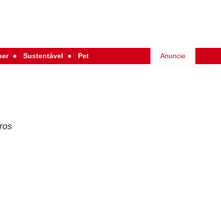
her
Sustentável
Pet
Anuncie
ros