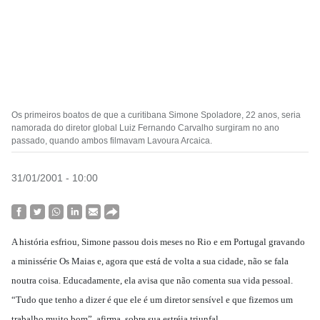
Os primeiros boatos de que a curitibana Simone Spoladore, 22 anos, seria
namorada do diretor global Luiz Fernando Carvalho surgiram no ano
passado, quando ambos filmavam Lavoura Arcaica.
31/01/2001 - 10:00
A história esfriou, Simone passou dois meses no Rio e em Portugal gravando
a minissérie Os Maias e, agora que está de volta a sua cidade, não se fala
noutra coisa. Educadamente, ela avisa que não comenta sua vida pessoal.
“Tudo que tenho a dizer é que ele é um diretor sensível e que fizemos um
trabalho muito bom”, afirma, sobre sua estréia triunfal.