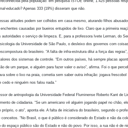
reconhecida pela população: em pesquisa ISTOÉ online, 1.425 pessoas res
é mal-educado
? Apenas 333 (19%) disseram que não.
ssas atitudes podem ser colhidos em casa mesmo, aturando filhos abusado
 enchentes causadas por bueiros entupidos de lixo. Claro que a primeira rea
 autoridades o serviço de limpeza. E, para a professora Ivete Lerman, do Se
sicologia da Universidade de São Paulo, o desleixo dos governos com coisa
scompostura do brasileiro. “A falta de infra-estrutura dilui a força das regras”,
alores dos sistemas de controle. “Em outros países, há sempre placas apon
ão de um parque, e alguém para fazer valer o aviso”, afirma. Foi o que perce
va sobre o lixo na praia, cometia sem saber outra infração: jogava frescobol
e cedo e ninguém nos falou nada.”
essor de antropologia da Universidade Federal Fluminense Roberto Kant de Li
imento de cidadania. “Se um americano vê alguém jogando papel no chão, ele
 próprio, o ato”, aponta ele. A falta de iniciativa do brasileiro, segundo o prof
 conceitos. “No Brasil, o que é público é considerado do Estado e não da col
 do espaço público são do Estado e não do povo. Por isso, a rua não é de n