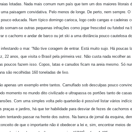
 praias lotadas. Nada mais comum num país que tem um dos maiores litorais 
uma paisagem convidativa. Pelo menos de longe. De perto, nem sempre. O la
pouco educada. Num típico domingo carioca, logo cedo cangas e cadeiras c
do somam-se outras pequenas infrações como jogar frescobol ou futebol na b
var o cachorro e andar de barco ou jet ski a uma distância pouco cautelosa d
, infestando o mar. “Não tive coragem de entrar. Está muito sujo. Há poucas lat
z, 22 anos, que visita o Brasil pela primeira vez. Não custa nada recolher a
mas poucos fazem isso. Copos, latas e canudos ficam na areia mesmo. Só nu
na são recolhidas 160 toneladas de lixo.
ão apenas um exemplo entre tantos. Camuflado sob desculpas pouco convinc
odo momento no mundo dito civilizado e ultrapassa os portões tanto de casa
nsões. Com uma simples volta pelo quarteirão é possível listar vários indíc
 praças e jardins, há que ter habilidade para desviar de fezes de cachorros e
ém tentando passar na frente dos outros. Na banca de jornal da esquina, de
onceito de que o importante não é obedecer a lei e, sim, encontrar meios de b