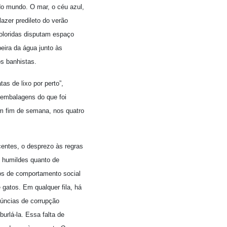
do mundo. O mar, o céu azul,
zer predileto do verão
oloridas disputam espaço
eira da água junto às
os banhistas.
as de lixo por perto”,
s embalagens do que foi
m fim de semana, nos quatro
entes, o desprezo às regras
s humildes quanto de
ios de comportamento social
 gatos. Em qualquer fila, há
núncias de corrupção
urlá-la. Essa falta de