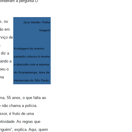
ponderam à pergunta
O
s, ou
Juca Varella / Folha
ção em
Imagem
rviço de
s
A estiagem do inverno
 diz a
passado colocou à mostra
tando a
o descuido com a represa
beu o
do Guarapiranga, área de
 na
mananciais de São Paulo
ma, 55 anos, o que falta ao
 não chama a polícia.
essor, é fruto de uma
etividade. As regras que
inguém”, explica. Aqui, quem