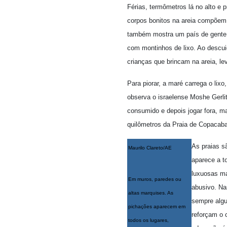
Férias, termômetros lá no alto e
corpos bonitos na areia compõem 
também mostra um país de gente 
com montinhos de lixo. Ao descui
crianças que brincam na areia, le
Para piorar, a maré carrega o lixo
observa o israelense Moshe Gerlit
consumido e depois jogar fora, 
quilômetros da Praia de Copacaba
As praias s
Maurilo Clareto/AE
aparece a t
luxuosas ma
Em muros, paredes ou
abusivo. Nas
altas marquises. As
sempre algu
pichações aparecem em
reforçam o c
todos os lugares,