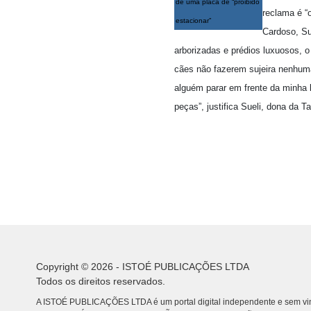
de uma placa de “proibido
reclama é “
estacionar”
Cardoso, Su
arborizadas e prédios luxuosos, 
cães não fazerem sujeira nenhuma
alguém parar em frente da minha l
peças”, justifica Sueli, dona da T
Copyright © 2026 - ISTOÉ PUBLICAÇÕES LTDA
Todos os direitos reservados.
A ISTOÉ PUBLICAÇÕES LTDA é um portal digital independente e sem vin