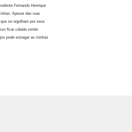
residente Fernando Henrique
zinhas. Apesar das ruas
s que se orgulham por seus
sso ficar calada vendo
ujos pode estragar as minhas