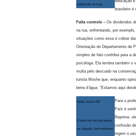
educação é 
enfeiando as ruas
brasileiro 
Falta controle –
Os dividendos de
na rua, enfrentando, por exemplo,
situações como essa é cobrar das
Orientação do Departamento de P
simples de fato contribui para a de
psicóloga. Ela lembra também o v
multa pelo descuido na conservaç
turista Moshe que, enquanto opina
beira d’água. “Estamos aqui desd
Para o prof
Celso Junior /AE
País é sent
Reprime, ele
O dono do veículo parou
confusão de
na calçada, bem embaixo
regem o uso