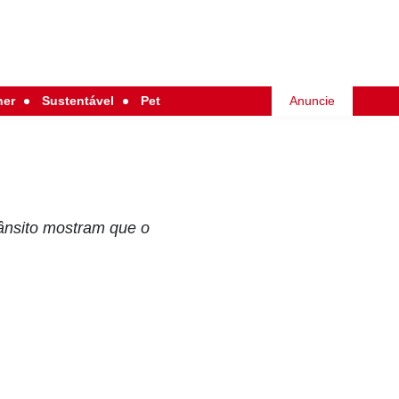
her
Sustentável
Pet
Anuncie
ânsito mostram que o