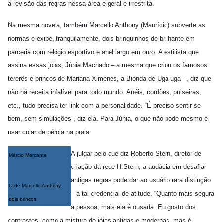
a revisão das regras nessa área é geral e irrestrita.
Na mesma novela, também Marcello Anthony (Maurício) subverte as
normas e exibe, tranquilamente, dois brinquinhos de brilhante em
parceria com relógio esportivo e anel largo em ouro. A estilista que
assina essas jóias, Júnia Machado – a mesma que criou os famosos
tererês e brincos de Mariana Ximenes, a Bionda de Uga-uga –, diz que
não há receita infalível para todo mundo. Anéis, cordões, pulseiras,
etc., tudo precisa ter link com a personalidade. “É preciso sentir-se
bem, sem simulações”, diz ela. Para Júnia, o que não pode mesmo é
usar colar de pérola na praia.
A julgar pelo que diz Roberto Stern, diretor de
Márcio Mercante
criação da rede H.Stern, a audácia em desafiar
antigas regras pode dar ao usuário rara distinção
O de Marcello Anthony,
– a tal credencial de atitude. “Quanto mais segura
dois brincos
a pessoa, mais ela é ousada. Eu gosto dos
contrastes, como a mistura de jóias antigas e modernas, mas é