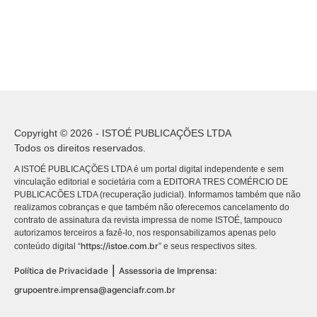
Copyright © 2026 - ISTOÉ PUBLICAÇÕES LTDA
Todos os direitos reservados.
A ISTOÉ PUBLICAÇÕES LTDA é um portal digital independente e sem
vinculação editorial e societária com a EDITORA TRES COMÉRCIO DE
PUBLICACÕES LTDA (recuperação judicial). Informamos também que não
realizamos cobranças e que também não oferecemos cancelamento do
contrato de assinatura da revista impressa de nome ISTOÉ, tampouco
autorizamos terceiros a fazê-lo, nos responsabilizamos apenas pelo
https://istoe.com.br
conteúdo digital “
” e seus respectivos sites.
|
Política de Privacidade
Assessoria de Imprensa:
grupoentre.imprensa@agenciafr.com.br