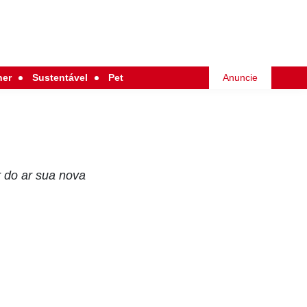
her
Sustentável
Pet
Anuncie
r do ar sua nova