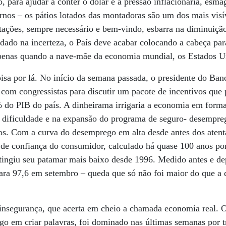
, para ajudar a conter o dólar e a pressão inflacionária, esma
nos – os pátios lotados das montadoras são um dos mais visí
tações, sempre necessário e bem-vindo, esbarra na diminuiçã
ndado na incerteza, o País deve acabar colocando a cabeça par
apenas quando a nave-mãe da economia mundial, os Estados Uni
isa por lá. No início da semana passada, o presidente do Ban
 com congressistas para discutir um pacote de incentivos qu
% do PIB do país. A dinheirama irrigaria a economia em forma 
m dificuldade e na expansão do programa de seguro- desempreg
os. Com a curva do desemprego em alta desde antes dos atent
e de confiança do consumidor, calculado há quase 100 anos po
tingiu seu patamar mais baixo desde 1996. Medido antes e de
ara 97,6 em setembro – queda que só não foi maior do que a 
 insegurança, que acerta em cheio a chamada economia real. 
go em criar palavras, foi dominado nas últimas semanas por 