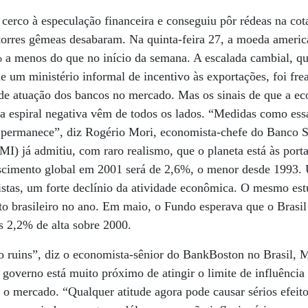
cerco à especulação financeira e conseguiu pôr rédeas na cot
torres gêmeas desabaram. Na quinta-feira 27, a moeda americ
 a menos do que no início da semana. A escalada cambial, q
 de um ministério informal de incentivo às exportações, foi fr
 de atuação dos bancos no mercado. Mas os sinais de que a e
 espiral negativa vêm de todos os lados. “Medidas como essas
permanece”, diz Rogério Mori, economista-chefe do Banco S
MI) já admitiu, com raro realismo, que o planeta está às port
rescimento global em 2001 será de 2,6%, o menor desde 1993.
istas, um forte declínio da atividade econômica. O mesmo es
to brasileiro no ano. Em maio, o Fundo esperava que o Brasil 
s 2,2% de alta sobre 2000.
o ruins”, diz o economista-sênior do BankBoston no Brasil, 
 governo está muito próximo de atingir o limite de influência
e o mercado. “Qualquer atitude agora pode causar sérios efeito