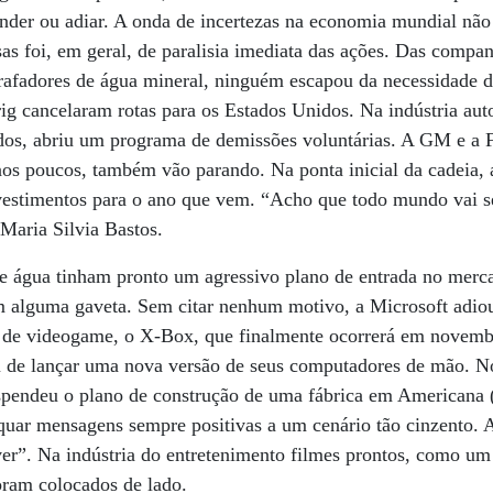
ender ou adiar. A onda de incertezas na economia mundial não
as foi, em geral, de paralisia imediata das ações. Das compan
arrafadores de água mineral, ninguém escapou da necessidade d
g cancelaram rotas para os Estados Unidos. Na indústria aut
dos, abriu um programa de demissões voluntárias. A GM e a F
 aos poucos, também vão parando. Na ponta inicial da cadeia
vestimentos para o ano que vem. “Acho que todo mundo vai se
, Maria Silvia Bastos.
 de água tinham pronto um agressivo plano de entrada no mer
m alguma gaveta. Sem citar nenhum motivo, a Microsoft adiou
e de videogame, o X-Box, que finalmente ocorrerá em novem
u de lançar uma nova versão de seus computadores de mão. No
uspendeu o plano de construção de uma fábrica em Americana 
uar mensagens sempre positivas a um cenário tão cinzento. A
er”. Na indústria do entretenimento filmes prontos, como um
ram colocados de lado.