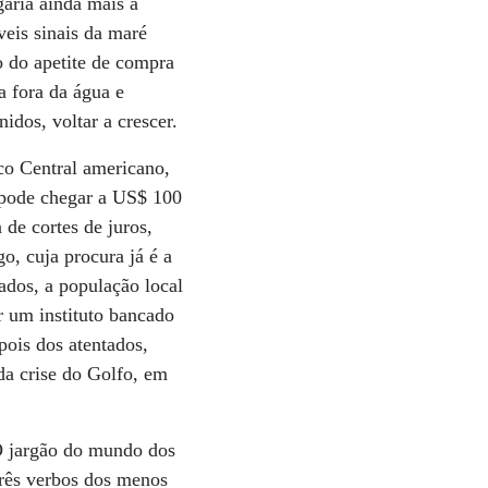
garia ainda mais a
veis sinais da maré
o do apetite de compra
a fora da água e
dos, voltar a crescer.
co Central americano,
e pode chegar a US$ 100
de cortes de juros,
o, cuja procura já é a
ados, a população local
r um instituto bancado
pois dos atentados,
da crise do Golfo, em
O jargão do mundo dos
três verbos dos menos