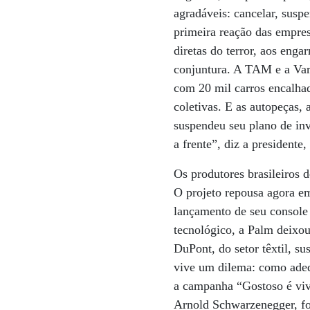
agradáveis: cancelar, susp
primeira reação das empres
diretas do terror, aos eng
conjuntura. A TAM e a Vari
com 20 mil carros encalha
coletivas. E as autopeças,
suspendeu seu plano de in
a frente”, diz a presidente
Os produtores brasileiros
O projeto repousa agora e
lançamento de seu consol
tecnológico, a Palm deixo
DuPont, do setor têxtil, s
vive um dilema: como adeq
a campanha “Gostoso é viv
Arnold Schwarzenegger, fo