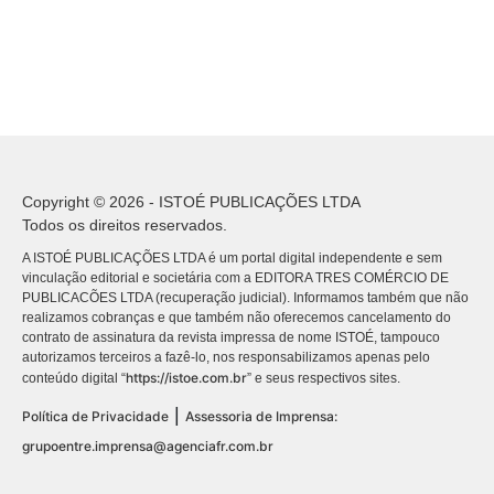
Copyright © 2026 - ISTOÉ PUBLICAÇÕES LTDA
Todos os direitos reservados.
A ISTOÉ PUBLICAÇÕES LTDA é um portal digital independente e sem
vinculação editorial e societária com a EDITORA TRES COMÉRCIO DE
PUBLICACÕES LTDA (recuperação judicial). Informamos também que não
realizamos cobranças e que também não oferecemos cancelamento do
contrato de assinatura da revista impressa de nome ISTOÉ, tampouco
autorizamos terceiros a fazê-lo, nos responsabilizamos apenas pelo
https://istoe.com.br
conteúdo digital “
” e seus respectivos sites.
|
Política de Privacidade
Assessoria de Imprensa:
grupoentre.imprensa@agenciafr.com.br