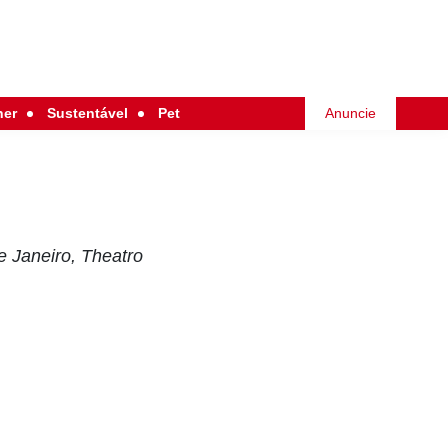
her
Sustentável
Pet
Anuncie
de Janeiro, Theatro