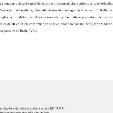
a contemporânea da atualidade, como proclamam vários críticos, a trupe holandesa
ra esta turnê brasileira, o Nederlands traz três coreografias do tcheco Jirí Kylián
inglês Paul Lightfoot, um dos sucessores de Kylián. Entre as peças do primeiro, a
úsica de Steve Reich, com tambores ao vivo, criada só para mulheres. E
Sarabande
a partitura de Bach. (A.R.)
culação editorial e societária com a EDITORA