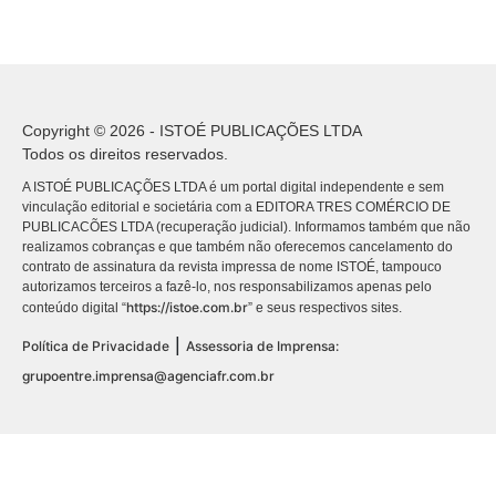
Copyright © 2026 - ISTOÉ PUBLICAÇÕES LTDA
Todos os direitos reservados.
A ISTOÉ PUBLICAÇÕES LTDA é um portal digital independente e sem
vinculação editorial e societária com a EDITORA TRES COMÉRCIO DE
PUBLICACÕES LTDA (recuperação judicial). Informamos também que não
realizamos cobranças e que também não oferecemos cancelamento do
contrato de assinatura da revista impressa de nome ISTOÉ, tampouco
autorizamos terceiros a fazê-lo, nos responsabilizamos apenas pelo
https://istoe.com.br
conteúdo digital “
” e seus respectivos sites.
|
Política de Privacidade
Assessoria de Imprensa:
grupoentre.imprensa@agenciafr.com.br