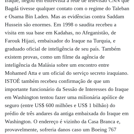
Iraque, negou em entrevista à rede de televisão CNN que
Bagdá tivesse qualquer contato com o regime do Taleban
e Osama Bin Laden. Mas as evidências contra Saddam
Hussein são enormes. Em 1998 o saudita recebeu a
visita em sua base em Kadahas, no Afeganistão, de
Farouk Hijazi, embaixador do Iraque na Turquia, e
graduado oficial de inteligência de seu país. Também
existem provas, como um filme da agência de
inteligência da Malásia sobre um encontro entre
Mohamed Atta e um oficial do serviço secreto iraquiano.
ISTOÉ também recebeu confirmação de que um
importante funcionário da Sessão de Interesses do Iraque
em Washington tentou fazer uma milionária apólice de
seguro (entre US$ 600 milhões e US$ 1 bilhão) do
prédio de três andares da antiga embaixada do Iraque em
Washington. O endereço é vizinho da Casa Branca e,
provavelmente, sofreria danos caso um Boeing 767