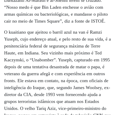
Darkazanli Al-Marash e al-Shehhi terem se cruzado.
“Nosso medo é que Bin Laden enchesse o avião com
armas químicas ou bacteriológicas, e mandasse o piloto
cair no meio de Times Square”, diz a fonte de ISTOÉ.
O kuaitiano que ajeitou o barril azul na van é Ramzi
Yuseph, cujo endereço atual, e pelo resto de sua vida, é a
penitenciária federal de segurança máxima de Terre
Haute, em Indiana. Seu vizinho mais próximo é Ted
Kaczynski, o “Unabomber”. Yuseph, capturado em 1995
depois de uma tentativa desastrada de matar o papa, é
veterano da guerra afegã e com experiência em outros
fronts. Ele estava em contato, na época, com oficiais de
inteligência do Iraque, que, segundo James Woolsey, ex-
diretor da CIA, desde 1993 vem fornecendo ajuda a
grupos terroristas islâmicos que atuam nos Estados
Unidos. O velho Tariq Aziz, vice-primeiro-ministro do