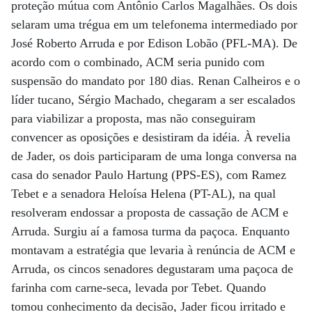
proteção mútua com Antônio Carlos Magalhães. Os dois
selaram uma trégua em um telefonema intermediado por
José Roberto Arruda e por Edison Lobão (PFL-MA). De
acordo com o combinado, ACM seria punido com
suspensão do mandato por 180 dias. Renan Calheiros e o
líder tucano, Sérgio Machado, chegaram a ser escalados
para viabilizar a proposta, mas não conseguiram
convencer as oposições e desistiram da idéia. À revelia
de Jader, os dois participaram de uma longa conversa na
casa do senador Paulo Hartung (PPS-ES), com Ramez
Tebet e a senadora Heloísa Helena (PT-AL), na qual
resolveram endossar a proposta de cassação de ACM e
Arruda. Surgiu aí a famosa turma da paçoca. Enquanto
montavam a estratégia que levaria à renúncia de ACM e
Arruda, os cincos senadores degustaram uma paçoca de
farinha com carne-seca, levada por Tebet. Quando
tomou conhecimento da decisão, Jader ficou irritado e