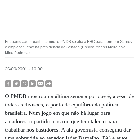
Enquanto Jader ganha tempo, o PMDB se alia a FHC para derrubar Sarney
e emplacar Tebet na presidência do Senado (Crédito: Andrei Meireles e
Mino Pedrosa)
26/09/2001 - 10:00
O PMDB mostrou na última semana por que é, apesar de
todas as divisões, o ponto de equilíbrio da política
brasileira. Num jogo em que não há lugar para
amadores, o partido mostrou que tem talento para
trabalhar nos bastidores. A ala governista conseguiu dar
uma sobrevida ao senador Jader Barbalho (PA) e atuou