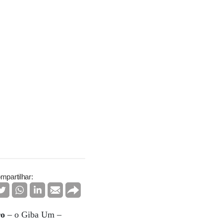
mpartilhar:
ro
– o Giba Um –