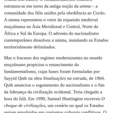
estrutura-se em torno da antiga noção da
umma
– a
comunidade dos fiéis unidos pela obediência ao
Corão
.
A umma representou o vetor da expansão medieval
muçulmana na Ásia Meridional e Central, Norte da
África e Sul da Europa. O advento do nacionalismo
contemporâneo dissolveu a umma, instalando os Estados
territorialmente delimitados.
Mas o fracasso dos regimes modernizantes no mundo
muçulmano propiciou o renascimento do
fundamentalismo, cujas bases foram formuladas por
Sayyid Qutb na obra
Sinalizações na estrada
, de 1964.
Qutb anunciou o esgotamento do nacionalismo e o fim
da liderança da civilização ocidental. Teria chegado a
hora do Islã. Em 1990, Samuel Huntington escreveu
O
choque de civilizações
, um cenário no qual os Estados
seriam envolvidos em conjuntos culturais conflitivos. O