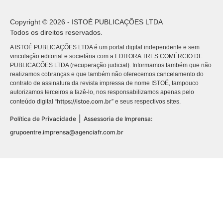
Copyright © 2026 - ISTOÉ PUBLICAÇÕES LTDA
Todos os direitos reservados.
A ISTOÉ PUBLICAÇÕES LTDA é um portal digital independente e sem
vinculação editorial e societária com a EDITORA TRES COMÉRCIO DE
PUBLICACÕES LTDA (recuperação judicial). Informamos também que não
realizamos cobranças e que também não oferecemos cancelamento do
contrato de assinatura da revista impressa de nome ISTOÉ, tampouco
autorizamos terceiros a fazê-lo, nos responsabilizamos apenas pelo
https://istoe.com.br
conteúdo digital “
” e seus respectivos sites.
|
Política de Privacidade
Assessoria de Imprensa:
grupoentre.imprensa@agenciafr.com.br