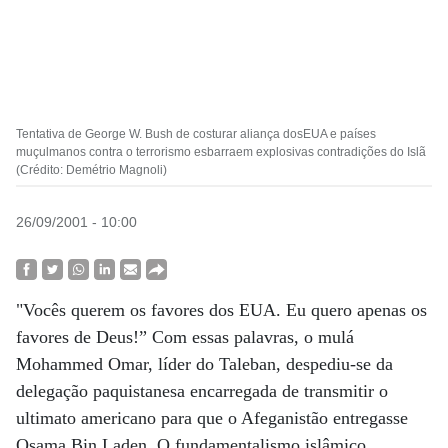
Tentativa de George W. Bush de costurar aliança dosEUA e países
muçulmanos contra o terrorismo esbarraem explosivas contradições do Islã
(Crédito: Demétrio Magnoli)
26/09/2001 - 10:00
"Vocês querem os favores dos EUA. Eu quero apenas os
favores de Deus!” Com essas palavras, o mulá
Mohammed Omar, líder do Taleban, despediu-se da
delegação paquistanesa encarregada de transmitir o
ultimato americano para que o Afeganistão entregasse
Osama Bin Laden. O fundamentalismo islâmico