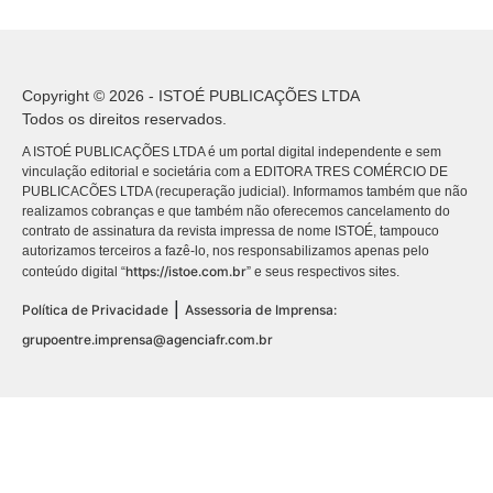
Copyright © 2026 - ISTOÉ PUBLICAÇÕES LTDA
Todos os direitos reservados.
A ISTOÉ PUBLICAÇÕES LTDA é um portal digital independente e sem
vinculação editorial e societária com a EDITORA TRES COMÉRCIO DE
PUBLICACÕES LTDA (recuperação judicial). Informamos também que não
realizamos cobranças e que também não oferecemos cancelamento do
contrato de assinatura da revista impressa de nome ISTOÉ, tampouco
autorizamos terceiros a fazê-lo, nos responsabilizamos apenas pelo
https://istoe.com.br
conteúdo digital “
” e seus respectivos sites.
|
Política de Privacidade
Assessoria de Imprensa:
grupoentre.imprensa@agenciafr.com.br