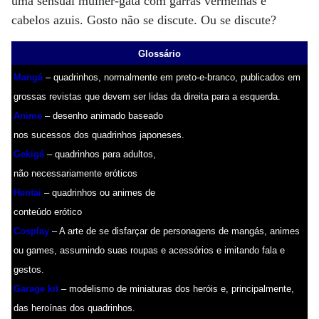
uma sensual mulher-gata com garras vermelhas e
cabelos azuis. Gosto não se discute. Ou se discute?
Glossário
Mangá
– quadrinhos, normalmente em preto-e-branco, publicados em
grossas revistas que devem ser lidas da direita para a esquerda.
Anime
– desenho animado baseado
nos sucessos dos quadrinhos japoneses.
Gekigá
– quadrinhos para adultos,
não necessariamente eróticos
Hentai
– quadrinhos ou animes de
conteúdo erótico
Cosplay
– A arte de se disfarçar de personagens de mangás, animes
ou games, assumindo suas roupas e acessórios e imitando fala e
gestos.
Garage kit
– modelismo de miniaturas dos heróis e, principalmente,
das heroínas dos quadrinhos.