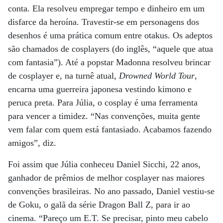
conta. Ela resolveu empregar tempo e dinheiro em um
disfarce da heroína. Travestir-se em personagens dos
desenhos é uma prática comum entre otakus. Os adeptos
são chamados de cosplayers (do inglês, “aquele que atua
com fantasia”). Até a popstar Madonna resolveu brincar
de cosplayer e, na turnê atual,
Drowned World Tour
,
encarna uma guerreira japonesa vestindo kimono e
peruca preta. Para Júlia, o cosplay é uma ferramenta
para vencer a timidez. “Nas convenções, muita gente
vem falar com quem está fantasiado. Acabamos fazendo
amigos”, diz.
Foi assim que Júlia conheceu Daniel Sicchi, 22 anos,
ganhador de prêmios de melhor cosplayer nas maiores
convenções brasileiras. No ano passado, Daniel vestiu-se
de Goku, o galã da série Dragon Ball Z, para ir ao
cinema. “Pareço um E.T. Se precisar, pinto meu cabelo